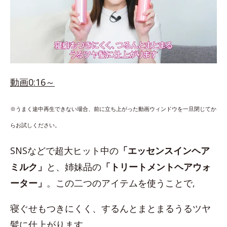
動画0:16～
※うまく途中再生できない場合、前に立ち上がった動画ウィンドウを一旦閉じてか
らお試しください。
SNSなどで超大ヒット中の
「エッセンスインヘア
ミルク」
と、姉妹品の
「トリートメントヘアウォ
ーター」
。この二つのアイテムを使うことで,
寝ぐせもつきにくく、するんとまとまるうるツヤ
髪に仕上がります。