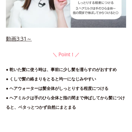
動画3:31～
＼ Point！／
● 乾いた髪に使う時は、事前に少し髪を濡らすのがおすすめ
● くしで髪の絡まりをとると均一になじみやすい
● ヘアウォーターは髪全体がしっとりする程度につける
● ヘアミルクは手のひら全体と指の間まで伸ばしてから髪につけ
ると、ベタっとつかず自然にまとまる