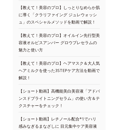
【教えて！美容のプロ】しっとりなめらか肌
に導く「クラリファイング ジュレウォッシ
ュ」のスペシャルメソッドを動画で解説！
【教えて！美容のプロ】オイルイン先行型美
容液オルビスアンバー グロウプレセラムの
魅力と使い方
【教えて！美容のプロ】ヘアマスク＆大人気
ヘアミルクを使った3STEPケア方法を動画で
解説！
【ショート動画】高機能美白美容液「アドバ
ンスドブライトニングセラム」の使い方＆テ
クスチャーをチェック！
【ショート動画】レチノール配合*1でハリ
感みなぎるまなざしに 目元集中ケア美容液