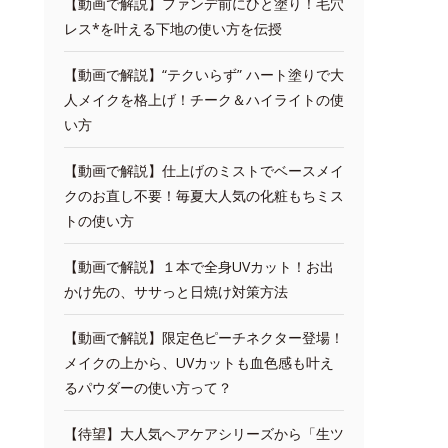
【動画で解説】ファンデ前にひと塗り！毛穴
レス*を叶える下地の使い方を伝授
【動画で解説】“テクいらず” ハート塗りで大
人メイクを格上げ！チーク＆ハイライトの使
い方
【動画で解説】仕上げのミストでベースメイ
クのお直し不要！毎夏大人気の化粧もちミス
トの使い方
【動画で解説】１本で全身UVカット！お出
かけ先の、ササっと日焼け対策方法
【動画で解説】限定色ピーチネクター登場！
メイクの上から、UVカットも血色感も叶え
るパウダーの使い方って？
【待望】大人気ヘアケアシリーズから「生ツ