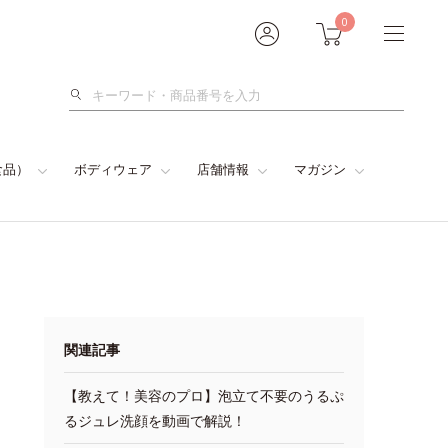
0
検
索
食品）
ボディウェア
店舗情報
マガジン
関連記事
【教えて！美容のプロ】泡立て不要のうるぷ
るジュレ洗顔を動画で解説！