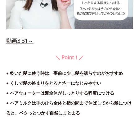
動画3:31～
＼ Point！／
● 乾いた髪に使う時は、事前に少し髪を濡らすのがおすすめ
● くしで髪の絡まりをとると均一になじみやすい
● ヘアウォーターは髪全体がしっとりする程度につける
● ヘアミルクは手のひら全体と指の間まで伸ばしてから髪につけ
ると、ベタっとつかず自然にまとまる