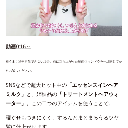
動画0:16～
※うまく途中再生できない場合、前に立ち上がった動画ウィンドウを一旦閉じてか
らお試しください。
SNSなどで超大ヒット中の
「エッセンスインヘア
ミルク」
と、姉妹品の
「トリートメントヘアウォ
ーター」
。この二つのアイテムを使うことで,
寝ぐせもつきにくく、するんとまとまるうるツヤ
髪に仕上がります。