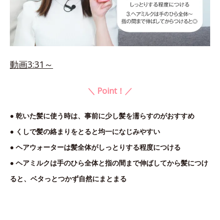
動画3:31～
＼ Point！／
● 乾いた髪に使う時は、事前に少し髪を濡らすのがおすすめ
● くしで髪の絡まりをとると均一になじみやすい
● ヘアウォーターは髪全体がしっとりする程度につける
● ヘアミルクは手のひら全体と指の間まで伸ばしてから髪につけ
ると、ベタっとつかず自然にまとまる