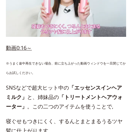
動画0:16～
※うまく途中再生できない場合、前に立ち上がった動画ウィンドウを一旦閉じてか
らお試しください。
SNSなどで超大ヒット中の
「エッセンスインヘア
ミルク」
と、姉妹品の
「トリートメントヘアウォ
ーター」
。この二つのアイテムを使うことで,
寝ぐせもつきにくく、するんとまとまるうるツヤ
髪に仕上がります。