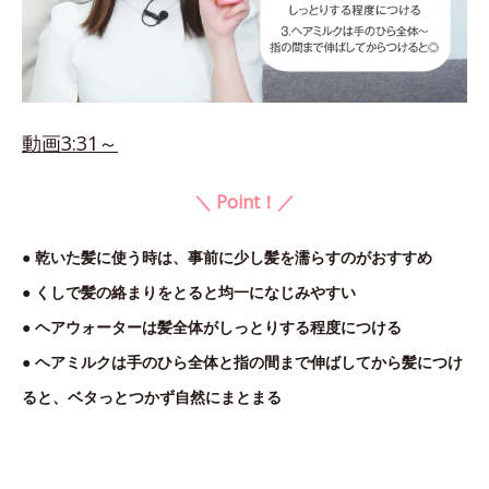
動画3:31～
＼ Point！／
● 乾いた髪に使う時は、事前に少し髪を濡らすのがおすすめ
● くしで髪の絡まりをとると均一になじみやすい
● ヘアウォーターは髪全体がしっとりする程度につける
● ヘアミルクは手のひら全体と指の間まで伸ばしてから髪につけ
ると、ベタっとつかず自然にまとまる