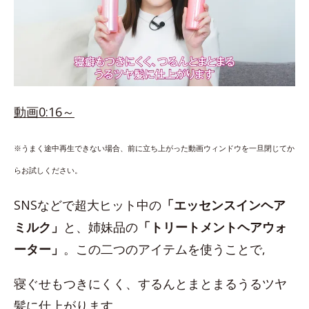
動画0:16～
※うまく途中再生できない場合、前に立ち上がった動画ウィンドウを一旦閉じてか
らお試しください。
SNSなどで超大ヒット中の
「エッセンスインヘア
ミルク」
と、姉妹品の
「トリートメントヘアウォ
ーター」
。この二つのアイテムを使うことで,
寝ぐせもつきにくく、するんとまとまるうるツヤ
髪に仕上がります。