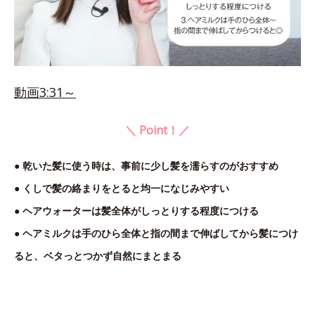
動画3:31～
＼ Point！／
● 乾いた髪に使う時は、事前に少し髪を濡らすのがおすすめ
● くしで髪の絡まりをとると均一になじみやすい
● ヘアウォーターは髪全体がしっとりする程度につける
● ヘアミルクは手のひら全体と指の間まで伸ばしてから髪につけ
ると、ベタっとつかず自然にまとまる