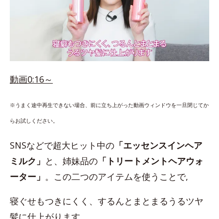
動画0:16～
※うまく途中再生できない場合、前に立ち上がった動画ウィンドウを一旦閉じてか
らお試しください。
SNSなどで超大ヒット中の
「エッセンスインヘア
ミルク」
と、姉妹品の
「トリートメントヘアウォ
ーター」
。この二つのアイテムを使うことで,
寝ぐせもつきにくく、するんとまとまるうるツヤ
髪に仕上がります。