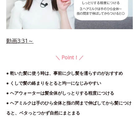
動画3:31～
＼ Point！／
● 乾いた髪に使う時は、事前に少し髪を濡らすのがおすすめ
● くしで髪の絡まりをとると均一になじみやすい
● ヘアウォーターは髪全体がしっとりする程度につける
● ヘアミルクは手のひら全体と指の間まで伸ばしてから髪につけ
ると、ベタっとつかず自然にまとまる