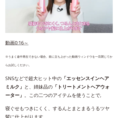
動画0:16～
※うまく途中再生できない場合、前に立ち上がった動画ウィンドウを一旦閉じてか
らお試しください。
SNSなどで超大ヒット中の
「エッセンスインヘア
ミルク」
と、姉妹品の
「トリートメントヘアウォ
ーター」
。この二つのアイテムを使うことで,
寝ぐせもつきにくく、するんとまとまるうるツヤ
髪に仕上がります。