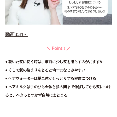
動画3:31～
＼ Point！／
● 乾いた髪に使う時は、事前に少し髪を濡らすのがおすすめ
● くしで髪の絡まりをとると均一になじみやすい
● ヘアウォーターは髪全体がしっとりする程度につける
● ヘアミルクは手のひら全体と指の間まで伸ばしてから髪につけ
ると、ベタっとつかず自然にまとまる