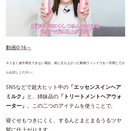
動画0:16～
※うまく途中再生できない場合、前に立ち上がった動画ウィンドウを一旦閉じてか
らお試しください。
SNSなどで超大ヒット中の
「エッセンスインヘア
ミルク」
と、姉妹品の
「トリートメントヘアウォ
ーター」
。この二つのアイテムを使うことで,
寝ぐせもつきにくく、するんとまとまるうるツヤ
髪に仕上がります。