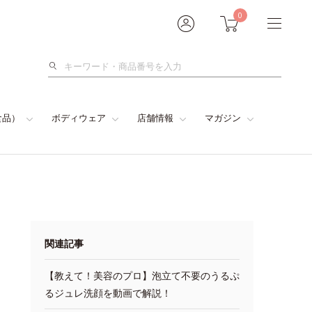
0
検
索
食品）
ボディウェア
店舗情報
マガジン
関連記事
【教えて！美容のプロ】泡立て不要のうるぷ
るジュレ洗顔を動画で解説！