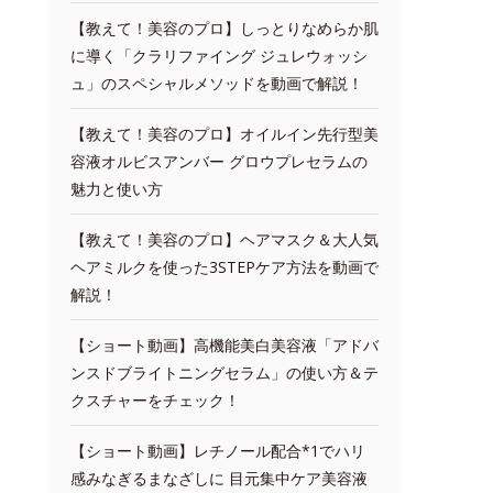
【教えて！美容のプロ】しっとりなめらか肌
に導く「クラリファイング ジュレウォッシ
ュ」のスペシャルメソッドを動画で解説！
【教えて！美容のプロ】オイルイン先行型美
容液オルビスアンバー グロウプレセラムの
魅力と使い方
【教えて！美容のプロ】ヘアマスク＆大人気
ヘアミルクを使った3STEPケア方法を動画で
解説！
【ショート動画】高機能美白美容液「アドバ
ンスドブライトニングセラム」の使い方＆テ
クスチャーをチェック！
【ショート動画】レチノール配合*1でハリ
感みなぎるまなざしに 目元集中ケア美容液