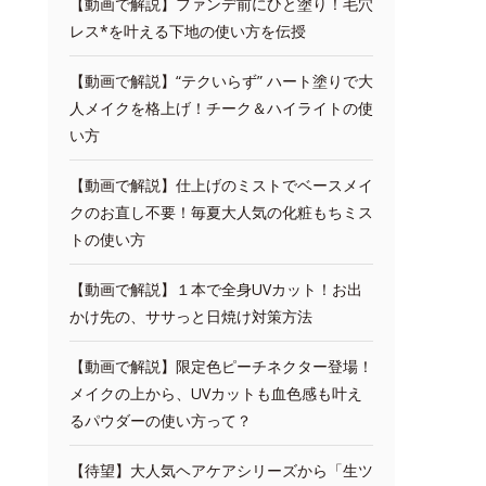
【動画で解説】ファンデ前にひと塗り！毛穴
レス*を叶える下地の使い方を伝授
【動画で解説】“テクいらず” ハート塗りで大
人メイクを格上げ！チーク＆ハイライトの使
い方
【動画で解説】仕上げのミストでベースメイ
クのお直し不要！毎夏大人気の化粧もちミス
トの使い方
【動画で解説】１本で全身UVカット！お出
かけ先の、ササっと日焼け対策方法
【動画で解説】限定色ピーチネクター登場！
メイクの上から、UVカットも血色感も叶え
るパウダーの使い方って？
【待望】大人気ヘアケアシリーズから「生ツ