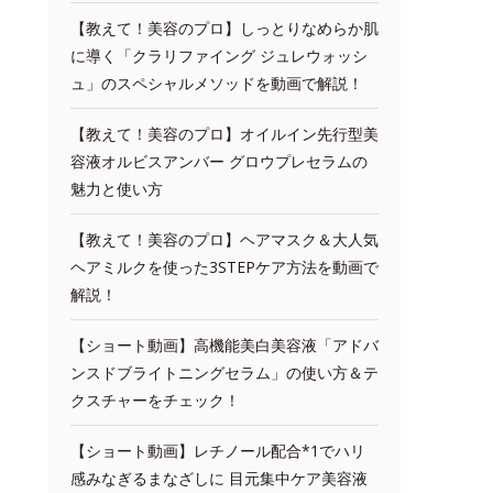
【教えて！美容のプロ】しっとりなめらか肌
に導く「クラリファイング ジュレウォッシ
ュ」のスペシャルメソッドを動画で解説！
【教えて！美容のプロ】オイルイン先行型美
容液オルビスアンバー グロウプレセラムの
魅力と使い方
【教えて！美容のプロ】ヘアマスク＆大人気
ヘアミルクを使った3STEPケア方法を動画で
解説！
【ショート動画】高機能美白美容液「アドバ
ンスドブライトニングセラム」の使い方＆テ
クスチャーをチェック！
【ショート動画】レチノール配合*1でハリ
感みなぎるまなざしに 目元集中ケア美容液