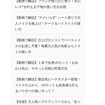
【動画で解説】ファンデ前にひと塗り！毛穴
レス*を叶える下地の使い方を伝授
【動画で解説】“テクいらず” ハート塗りで大
人メイクを格上げ！チーク＆ハイライトの使
い方
【動画で解説】仕上げのミストでベースメイ
クのお直し不要！毎夏大人気の化粧もちミス
トの使い方
【動画で解説】１本で全身UVカット！お出
かけ先の、ササっと日焼け対策方法
【動画で解説】限定色ピーチネクター登場！
メイクの上から、UVカットも血色感も叶え
るパウダーの使い方って？
【待望】大人気ヘアケアシリーズから「生ツ