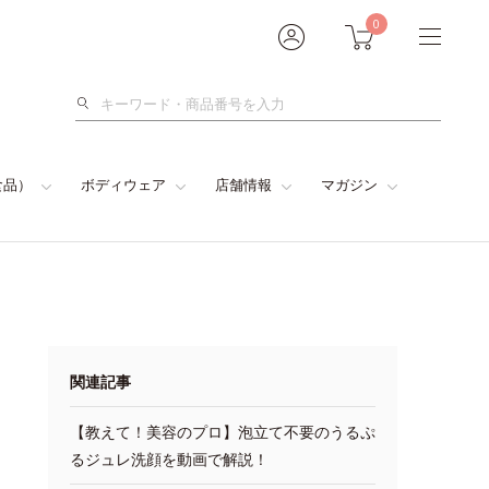
0
検
索
食品）
ボディウェア
店舗情報
マガジン
関連記事
【教えて！美容のプロ】泡立て不要のうるぷ
るジュレ洗顔を動画で解説！