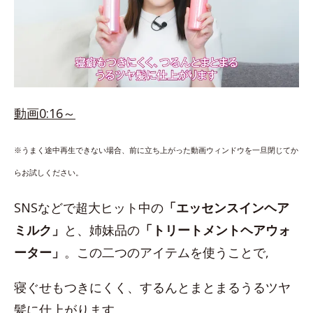
動画0:16～
※うまく途中再生できない場合、前に立ち上がった動画ウィンドウを一旦閉じてか
らお試しください。
SNSなどで超大ヒット中の
「エッセンスインヘア
ミルク」
と、姉妹品の
「トリートメントヘアウォ
ーター」
。この二つのアイテムを使うことで,
寝ぐせもつきにくく、するんとまとまるうるツヤ
髪に仕上がります。