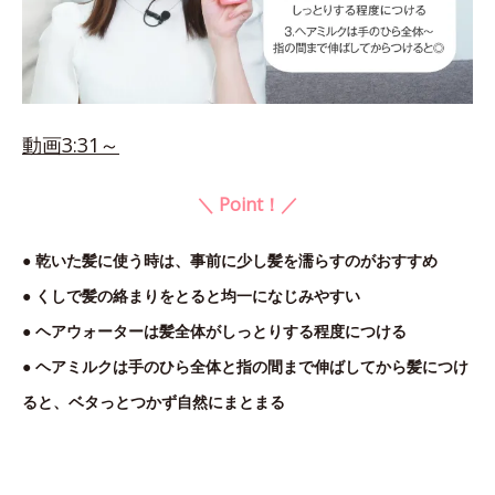
動画3:31～
＼ Point！／
● 乾いた髪に使う時は、事前に少し髪を濡らすのがおすすめ
● くしで髪の絡まりをとると均一になじみやすい
● ヘアウォーターは髪全体がしっとりする程度につける
● ヘアミルクは手のひら全体と指の間まで伸ばしてから髪につけ
ると、ベタっとつかず自然にまとまる