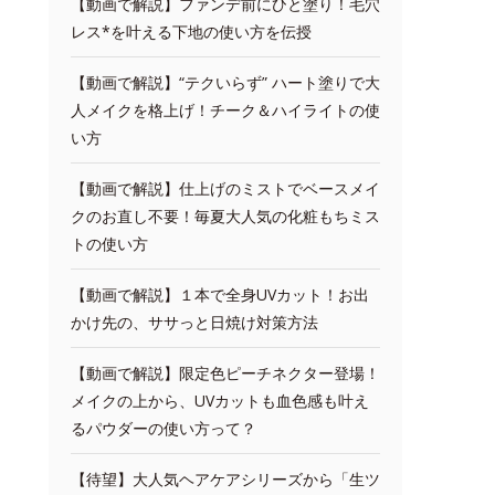
【動画で解説】ファンデ前にひと塗り！毛穴
レス*を叶える下地の使い方を伝授
【動画で解説】“テクいらず” ハート塗りで大
人メイクを格上げ！チーク＆ハイライトの使
い方
【動画で解説】仕上げのミストでベースメイ
クのお直し不要！毎夏大人気の化粧もちミス
トの使い方
【動画で解説】１本で全身UVカット！お出
かけ先の、ササっと日焼け対策方法
【動画で解説】限定色ピーチネクター登場！
メイクの上から、UVカットも血色感も叶え
るパウダーの使い方って？
【待望】大人気ヘアケアシリーズから「生ツ