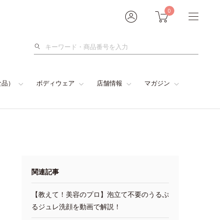
0
検
索
食品）
ボディウェア
店舗情報
マガジン
関連記事
【教えて！美容のプロ】泡立て不要のうるぷ
るジュレ洗顔を動画で解説！