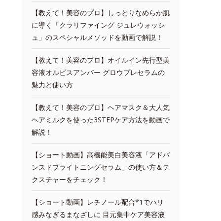
【教えて！美容のプロ】しっとりなめらか肌
に導く「クラリファイング ジュレウォッシ
ュ」のスペシャルメソッドを動画で解説！
【教えて！美容のプロ】オイルイン先行型美
容液オルビスアンバー グロウプレセラムの
魅力と使い方
【教えて！美容のプロ】ヘアマスク＆大人気
ヘアミルクを使った3STEPケア方法を動画で
解説！
【ショート動画】高機能美白美容液「アドバ
ンスドブライトニングセラム」の使い方＆テ
クスチャーをチェック！
【ショート動画】レチノール配合*1でハリ
感みなぎるまなざしに 目元集中ケア美容液