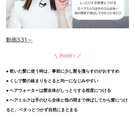
動画3:31～
＼ Point！／
● 乾いた髪に使う時は、事前に少し髪を濡らすのがおすすめ
● くしで髪の絡まりをとると均一になじみやすい
● ヘアウォーターは髪全体がしっとりする程度につける
● ヘアミルクは手のひら全体と指の間まで伸ばしてから髪につけ
ると、ベタっとつかず自然にまとまる