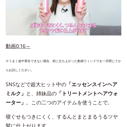
動画0:16～
※うまく途中再生できない場合、前に立ち上がった動画ウィンドウを一旦閉じてか
らお試しください。
SNSなどで超大ヒット中の
「エッセンスインヘア
ミルク」
と、姉妹品の
「トリートメントヘアウォ
ーター」
。この二つのアイテムを使うことで,
寝ぐせもつきにくく、するんとまとまるうるツヤ
髪に仕上がります。