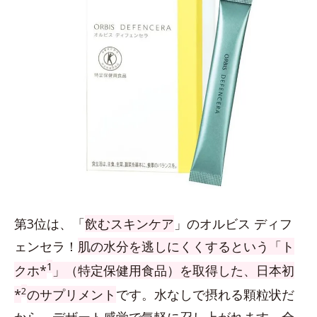
第3位は、「
飲むスキンケア
」のオルビス ディフ
ェンセラ！
肌の水分を逃しにくくするという「ト
1
クホ*
」（特定保健用食品）を取得した、日本初
2
*
のサプリメント
です。水なしで摂れる顆粒状だ
から、デザート感覚で気軽に召し上がれます。全