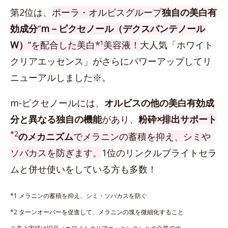
第2位は、
ポーラ・オルビスグループ
独自の美白有
効成分
“
m－ピクセノール（デクスパンテノール
W）
”を配合した美白*¹美容液！
大人気「ホワイト
クリアエッセンス」がさらにパワーアップしてリ
ニューアルしました※。
m-ピクセノールには、
オルビスの他の美白有効成
分と異なる独自の機能
があり、
粉砕×排出サポート
*2
のメカニズム
でメラニンの蓄積を抑え、シミや
ソバカスを防ぎます。
1位のリンクルブライトセラ
ムと併せ使いをしている方も多数！
*1 メラニンの蓄積を抑え、シミ・ソバカスを防ぐ
*2 ターンオーバーを促進して、メラニンの塊を微細化すること