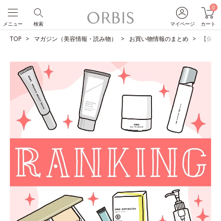
0
メニュー
検索
マイページ
カート
TOP
マガジン（美容情報・読み物）
お買い物情報のまとめ
【保存