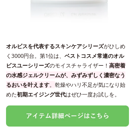
オルビスを代表するスキンケアシリーズ
がひしめ
く3000円台。第1位は、
ベストコスメ常連のオル
ビスユーシリーズ
のモイスチャライザー！
高密着
の水感ジェルクリームが、みずみずしく濃密なう
るおいを叶えます
。
乾燥やハリ不足が気になり始
めた
初期エイジング世代
はぜひ一度お試しを。