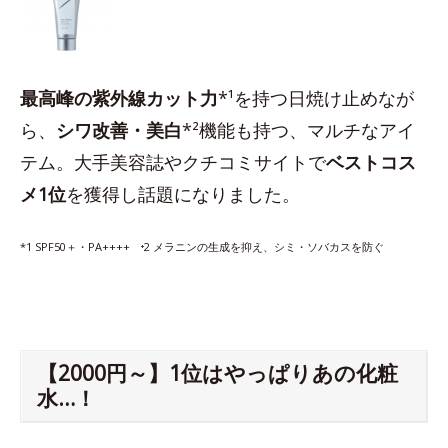
最高峰の紫外線カット力
*¹を持つ日焼け止めなが
ら、
シワ改善・美白
*²機能も持つ、マルチなアイ
テム。大手美容誌やクチコミサイトで
ベストコス
メ1位
を獲得し話題になりました。
*1 SPF50＋・PA++++ ⁺2 メラニンの生成を抑え、シミ・ソバカスを防ぐ
【2000円～】1位はやっぱりあの化粧
水…！