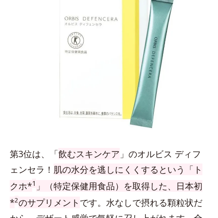
第3位は、「
飲むスキンケア
」のオルビス ディフ
ェンセラ！
肌の水分を逃しにくくするという「ト
1
クホ*
」（特定保健用食品）を取得した、日本初
2
*
のサプリメント
です。水なしで摂れる顆粒状だ
から、デザート感覚で気軽に召し上がれます。全