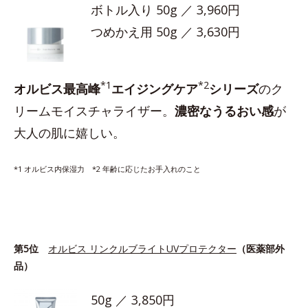
ボトル入り 50g ／ 3,960円
つめかえ用 50g ／ 3,630円
*1
*2
オルビス最高峰
エイジングケア
シリーズ
のク
リームモイスチャライザー。
濃密なうるおい感
が
大人の肌に嬉しい。
*1 オルビス内保湿力 *2 年齢に応じたお手入れのこと
第5位
オルビス リンクルブライトUVプロテクター
（医薬部外
品）
50g ／ 3,850円