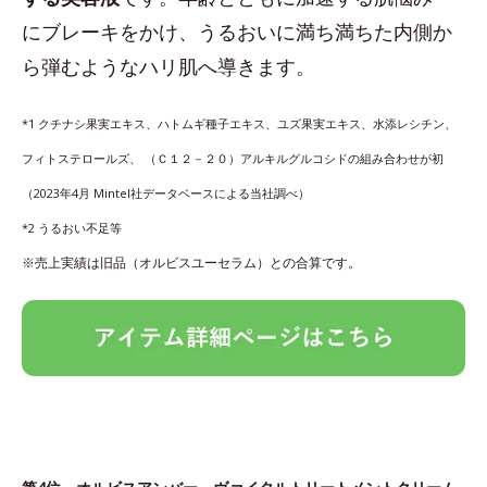
にブレーキをかけ、うるおいに満ち満ちた内側か
ら弾むようなハリ肌へ導きます。
*1 クチナシ果実エキス、ハトムギ種子エキス、ユズ果実エキス、水添レシチン、
フィトステロールズ、 （Ｃ１２－２０）アルキルグルコシドの組み合わせが初
（2023年4月 Mintel社データベースによる当社調べ）
*2 うるおい不足等
※売上実績は旧品（オルビスユーセラム）との合算です。