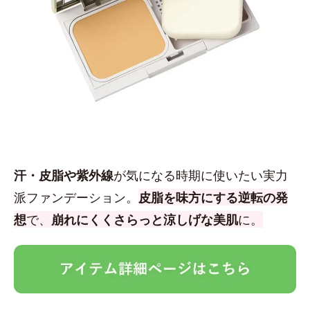
汗・皮脂や紫外線
が気になる時期に使いたい実力
派ファンデーション。
皮脂を味方にする逆転の発
想
で、
崩れにくくさらっと涼しげな美肌
に。