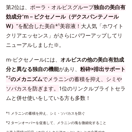
第2位は、
ポーラ・オルビスグループ
独自の美白有
効成分
“
m－ピクセノール（デクスパンテノール
W）
”を配合した美白*¹美容液！
大人気「ホワイト
クリアエッセンス」がさらにパワーアップしてリ
ニューアルしました※。
m-ピクセノールには、
オルビスの他の美白有効成
分と異なる独自の機能
があり、
粉砕×排出サポート
*2
のメカニズム
でメラニンの蓄積を抑え、シミや
ソバカスを防ぎます。
1位のリンクルブライトセラ
ムと併せ使いをしている方も多数！
*1 メラニンの蓄積を抑え、シミ・ソバカスを防ぐ
*2 ターンオーバーを促進して、メラニンの塊を微細化すること