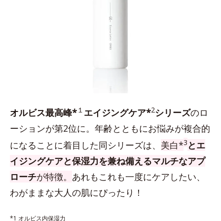
１
2
オルビス最高峰*
エイジングケア*
シリーズ
のロ
ーションが第2位に。年齢とともにお悩みが複合的
3
になることに着目した同シリーズは、
美白*
とエ
イジングケアと保湿力を兼ね備えるマルチなアプ
ローチ
が特徴。
あれもこれも一度にケアしたい、
わがままな大人の肌にぴったり！
*1 オルビス内保湿力