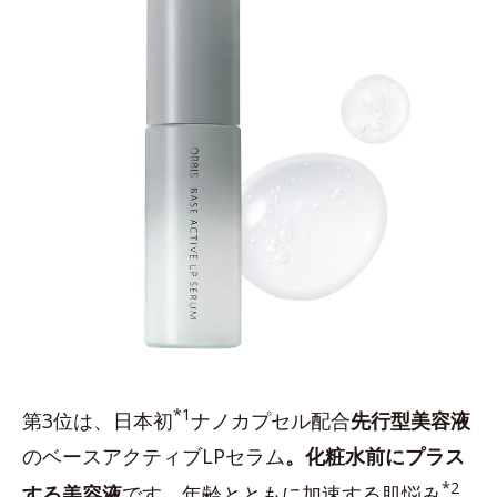
*1
第3位は、日本初
ナノカプセル配合
先行型美容液
のベースアクティブLPセラム
。化粧水前にプラス
*2
する美容液
です。年齢とともに加速する肌悩み