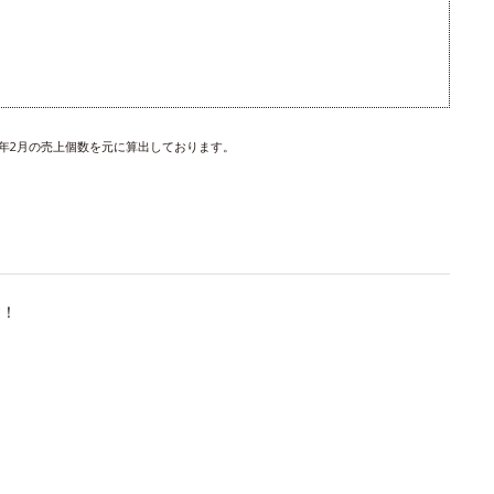
24年2月の売上個数を元に算出しております。
す！