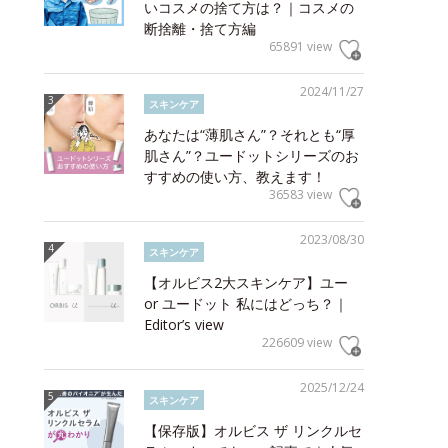
いコスメの捨て方は？｜コスメの
断捨離・捨て方編
65891 view
2024/11/27
スキンケア
あなたは“薄肌さん”？それとも“厚
肌さん”？ユードットシリーズのお
すすめの使い方、教えます！
36583 view
2023/08/30
スキンケア
【オルビス2大スキンケア】ユー
or ユードット 私にはどっち？｜
Editor’s view
226609 view
2025/12/24
スキンケア
【保存版】オルビス ザ リンクルセ