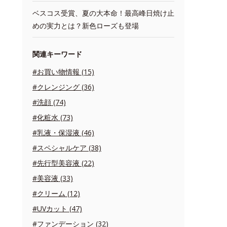
ベスコス受賞、夏の大本命！最高峰日焼け止
めの実力とは？新色ローズも登場
関連キーワード
#お買い物情報 (15)
#クレンジング (36)
#洗顔 (74)
#化粧水 (73)
#乳液・保湿液 (46)
#スペシャルケア (38)
#先行型美容液 (22)
#美容液 (33)
#クリーム (12)
#UVカット (47)
#ファンデーション (32)