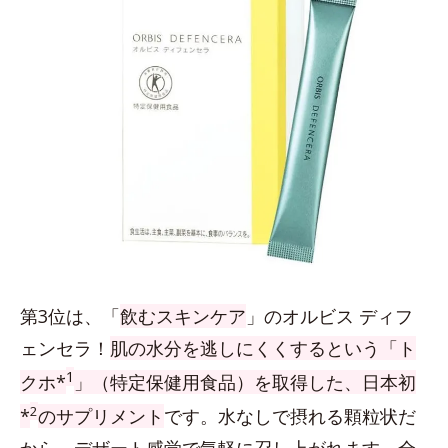
第3位は、「
飲むスキンケア
」のオルビス ディフ
ェンセラ！
肌の水分を逃しにくくするという「ト
1
クホ*
」（特定保健用食品）を取得した、日本初
2
*
のサプリメント
です。水なしで摂れる顆粒状だ
から、デザート感覚で気軽に召し上がれます。全