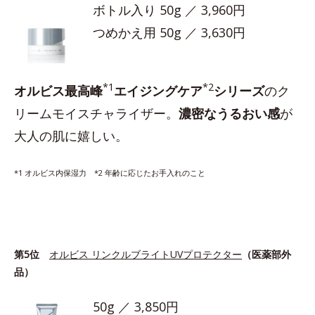
ボトル入り 50g ／ 3,960円
つめかえ用 50g ／ 3,630円
*1
*2
オルビス最高峰
エイジングケア
シリーズ
のク
リームモイスチャライザー。
濃密なうるおい感
が
大人の肌に嬉しい。
*1 オルビス内保湿力 *2 年齢に応じたお手入れのこと
第5位
オルビス リンクルブライトUVプロテクター
（医薬部外
品）
50g ／ 3,850円