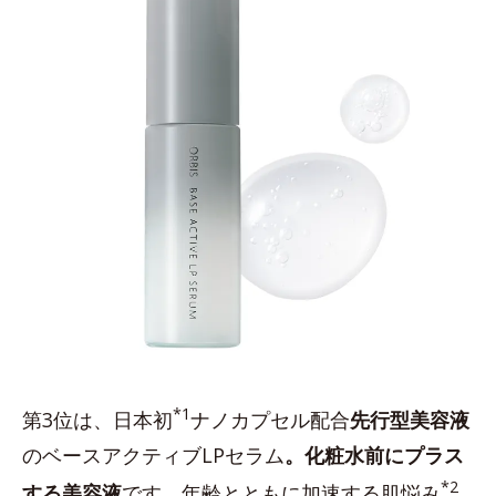
*1
第3位は、日本初
ナノカプセル配合
先行型美容液
のベースアクティブLPセラム
。化粧水前にプラス
*2
する美容液
です。年齢とともに加速する肌悩み