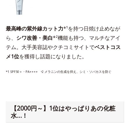
最高峰の紫外線カット力
*¹を持つ日焼け止めなが
ら、
シワ改善・美白
*²機能も持つ、マルチなアイ
テム。大手美容誌やクチコミサイトで
ベストコス
メ1位
を獲得し話題になりました。
*1 SPF50＋・PA++++ ⁺2 メラニンの生成を抑え、シミ・ソバカスを防ぐ
【2000円～】1位はやっぱりあの化粧
水…！