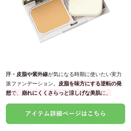
汗・皮脂や紫外線
が気になる時期に使いたい実力
派ファンデーション。
皮脂を味方にする逆転の発
想
で、
崩れにくくさらっと涼しげな美肌
に。