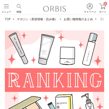
0
メニュー
検索
マイページ
カート
TOP
マガジン（美容情報・読み物）
お買い物情報のまとめ
【保存