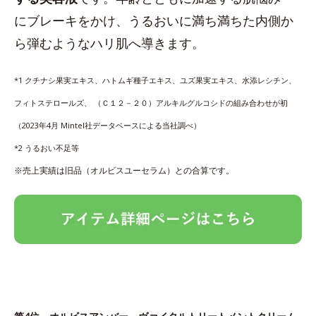
にブレーキをかけ、うるおいに満ち満ちた内側か
ら弾むようなハリ肌へ導きます。
*1 クチナシ果実エキス、ハトムギ種子エキス、ユズ果実エキス、水添レシチン、
フィトステロールズ、 （Ｃ１２－２０）アルキルグルコシドの組み合わせが初
（2023年4月 Mintel社データベースによる当社調べ）
*2 うるおい不足等
※売上実績は旧品（オルビスユーセラム）との合算です。