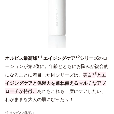
１
2
オルビス最高峰*
エイジングケア*
シリーズ
のロ
ーションが第2位に。年齢とともにお悩みが複合的
3
になることに着目した同シリーズは、
美白*
とエ
イジングケアと保湿力を兼ね備えるマルチなアプ
ローチ
が特徴。
あれもこれも一度にケアしたい、
わがままな大人の肌にぴったり！
*1 オルビス内保湿力