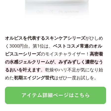
オルビスを代表するスキンケアシリーズ
がひしめ
く3000円台。第1位は、
ベストコスメ常連のオル
ビスユーシリーズ
のモイスチャライザー！
高密着
の水感ジェルクリームが、みずみずしく濃密なう
るおいを叶えます
。
乾燥やハリ不足が気になり始
めた
初期エイジング世代
はぜひ一度お試しを。