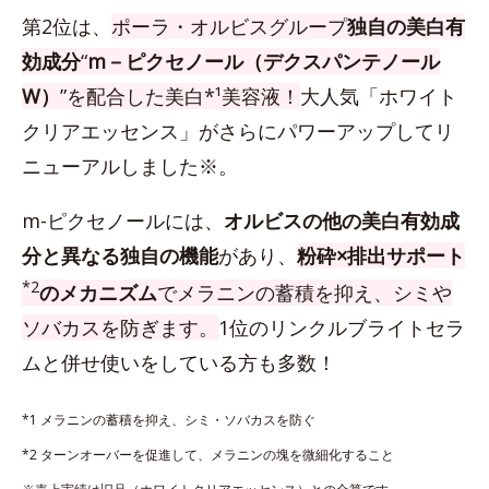
第2位は、
ポーラ・オルビスグループ
独自の美白有
効成分
“
m－ピクセノール（デクスパンテノール
W）
”を配合した美白*¹美容液！
大人気「ホワイト
クリアエッセンス」がさらにパワーアップしてリ
ニューアルしました※。
m-ピクセノールには、
オルビスの他の美白有効成
分と異なる独自の機能
があり、
粉砕×排出サポート
*2
のメカニズム
でメラニンの蓄積を抑え、シミや
ソバカスを防ぎます。
1位のリンクルブライトセラ
ムと併せ使いをしている方も多数！
*1 メラニンの蓄積を抑え、シミ・ソバカスを防ぐ
*2 ターンオーバーを促進して、メラニンの塊を微細化すること