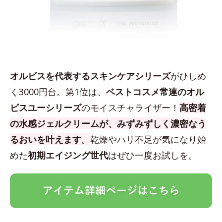
オルビスを代表するスキンケアシリーズ
がひしめ
く3000円台。第1位は、
ベストコスメ常連のオル
ビスユーシリーズ
のモイスチャライザー！
高密着
の水感ジェルクリームが、みずみずしく濃密なう
るおいを叶えます
。
乾燥やハリ不足が気になり始
めた
初期エイジング世代
はぜひ一度お試しを。