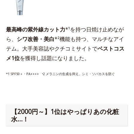
最高峰の紫外線カット力
*¹を持つ日焼け止めなが
ら、
シワ改善・美白
*²機能も持つ、マルチなアイ
テム。大手美容誌やクチコミサイトで
ベストコス
メ1位
を獲得し話題になりました。
*1 SPF50＋・PA++++ ⁺2 メラニンの生成を抑え、シミ・ソバカスを防ぐ
【2000円～】1位はやっぱりあの化粧
水…！