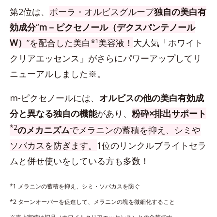
第2位は、
ポーラ・オルビスグループ
独自の美白有
効成分
“
m－ピクセノール（デクスパンテノール
W）
”を配合した美白*¹美容液！
大人気「ホワイト
クリアエッセンス」がさらにパワーアップしてリ
ニューアルしました※。
m-ピクセノールには、
オルビスの他の美白有効成
分と異なる独自の機能
があり、
粉砕×排出サポート
*2
のメカニズム
でメラニンの蓄積を抑え、シミや
ソバカスを防ぎます。
1位のリンクルブライトセラ
ムと併せ使いをしている方も多数！
*1 メラニンの蓄積を抑え、シミ・ソバカスを防ぐ
*2 ターンオーバーを促進して、メラニンの塊を微細化すること