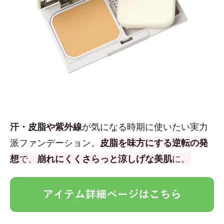
汗・皮脂や紫外線
が気になる時期に使いたい実力
派ファンデーション。
皮脂を味方にする逆転の発
想
で、
崩れにくくさらっと涼しげな美肌
に。