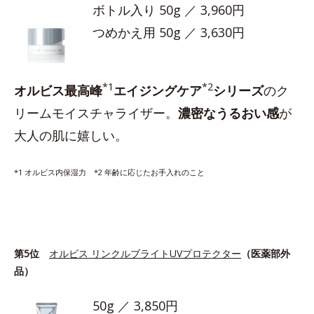
ボトル入り 50g ／ 3,960円
つめかえ用 50g ／ 3,630円
*1
*2
オルビス最高峰
エイジングケア
シリーズ
のク
リームモイスチャライザー。
濃密なうるおい感
が
大人の肌に嬉しい。
*1 オルビス内保湿力 *2 年齢に応じたお手入れのこと
第5位
オルビス リンクルブライトUVプロテクター
（医薬部外
品）
50g ／ 3,850円