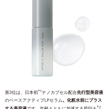
*1
第3位は、日本初
ナノカプセル配合
先行型美容液
のベースアクティブLPセラム
。化粧水前にプラス
*2
する美容液
です。年齢とともに加速する肌悩み