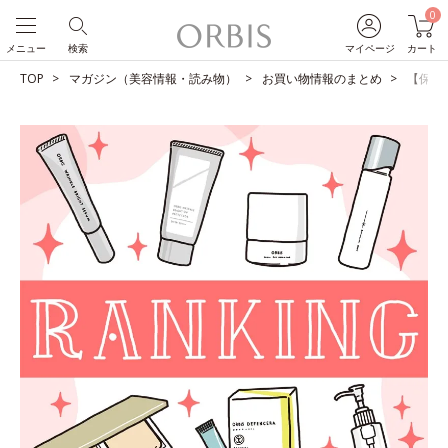
0
メニュー
検索
マイページ
カート
TOP
マガジン（美容情報・読み物）
お買い物情報のまとめ
【保存