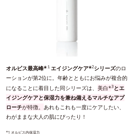
１
2
オルビス最高峰*
エイジングケア*
シリーズ
のロ
ーションが第2位に。年齢とともにお悩みが複合的
3
になることに着目した同シリーズは、
美白*
とエ
イジングケアと保湿力を兼ね備えるマルチなアプ
ローチ
が特徴。
あれもこれも一度にケアしたい、
わがままな大人の肌にぴったり！
*1 オルビス内保湿力