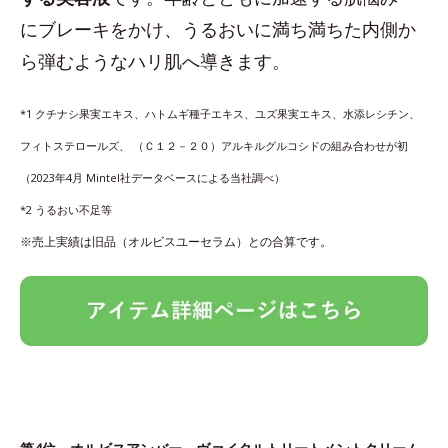
にブレーキをかけ、うるおいに満ち満ちた内側か
ら弾むようなハリ肌へ導きます。
*1 クチナシ果実エキス、ハトムギ種子エキス、ユズ果実エキス、水添レシチン、
フィトステロールズ、 （Ｃ１２－２０）アルキルグルコシドの組み合わせが初
（2023年4月 Mintel社データベースによる当社調べ）
*2 うるおい不足等
※売上実績は旧品（オルビスユーセラム）との合算です。