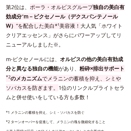
第2位は、
ポーラ・オルビスグループ
独自の美白有
効成分
“
m－ピクセノール（デクスパンテノール
W）
”を配合した美白*¹美容液！
大人気「ホワイト
クリアエッセンス」がさらにパワーアップしてリ
ニューアルしました※。
m-ピクセノールには、
オルビスの他の美白有効成
分と異なる独自の機能
があり、
粉砕×排出サポート
*2
のメカニズム
でメラニンの蓄積を抑え、シミや
ソバカスを防ぎます。
1位のリンクルブライトセラ
ムと併せ使いをしている方も多数！
*1 メラニンの蓄積を抑え、シミ・ソバカスを防ぐ
*2 ターンオーバーを促進して、メラニンの塊を微細化すること