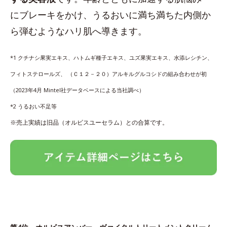
にブレーキをかけ、うるおいに満ち満ちた内側か
ら弾むようなハリ肌へ導きます。
*1 クチナシ果実エキス、ハトムギ種子エキス、ユズ果実エキス、水添レシチン、
フィトステロールズ、 （Ｃ１２－２０）アルキルグルコシドの組み合わせが初
（2023年4月 Mintel社データベースによる当社調べ）
*2 うるおい不足等
※売上実績は旧品（オルビスユーセラム）との合算です。