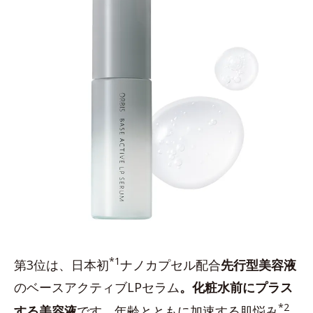
*1
第3位は、日本初
ナノカプセル配合
先行型美容液
のベースアクティブLPセラム
。化粧水前にプラス
*2
する美容液
です。年齢とともに加速する肌悩み