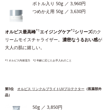
ボトル入り 50g ／ 3,960円
つめかえ用 50g ／ 3,630円
*1
*2
オルビス最高峰
エイジングケア
シリーズ
のク
リームモイスチャライザー。
濃密なうるおい感
が
大人の肌に嬉しい。
*1 オルビス内保湿力 *2 年齢に応じたお手入れのこと
第5位
オルビス リンクルブライトUVプロテクター
（医薬部外
品）
50g ／ 3,850円