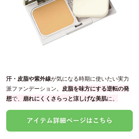
汗・皮脂や紫外線
が気になる時期に使いたい実力
派ファンデーション。
皮脂を味方にする逆転の発
想
で、
崩れにくくさらっと涼しげな美肌
に。