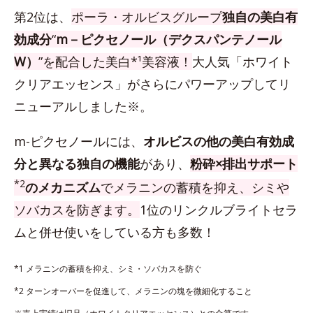
第2位は、
ポーラ・オルビスグループ
独自の美白有
効成分
“
m－ピクセノール（デクスパンテノール
W）
”を配合した美白*¹美容液！
大人気「ホワイト
クリアエッセンス」がさらにパワーアップしてリ
ニューアルしました※。
m-ピクセノールには、
オルビスの他の美白有効成
分と異なる独自の機能
があり、
粉砕×排出サポート
*2
のメカニズム
でメラニンの蓄積を抑え、シミや
ソバカスを防ぎます。
1位のリンクルブライトセラ
ムと併せ使いをしている方も多数！
*1 メラニンの蓄積を抑え、シミ・ソバカスを防ぐ
*2 ターンオーバーを促進して、メラニンの塊を微細化すること