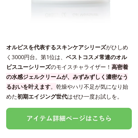
オルビスを代表するスキンケアシリーズ
がひしめ
く3000円台。第1位は、
ベストコスメ常連のオル
ビスユーシリーズ
のモイスチャライザー！
高密着
の水感ジェルクリームが、みずみずしく濃密なう
るおいを叶えます
。
乾燥やハリ不足が気になり始
めた
初期エイジング世代
はぜひ一度お試しを。