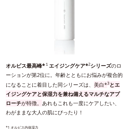
１
2
オルビス最高峰*
エイジングケア*
シリーズ
のロ
ーションが第2位に。年齢とともにお悩みが複合的
3
になることに着目した同シリーズは、
美白*
とエ
イジングケアと保湿力を兼ね備えるマルチなアプ
ローチ
が特徴。
あれもこれも一度にケアしたい、
わがままな大人の肌にぴったり！
*1 オルビス内保湿力