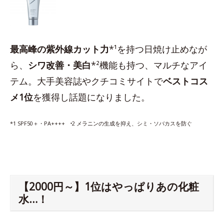
最高峰の紫外線カット力
*¹を持つ日焼け止めなが
ら、
シワ改善・美白
*²機能も持つ、マルチなアイ
テム。大手美容誌やクチコミサイトで
ベストコス
メ1位
を獲得し話題になりました。
*1 SPF50＋・PA++++ ⁺2 メラニンの生成を抑え、シミ・ソバカスを防ぐ
【2000円～】1位はやっぱりあの化粧
水…！