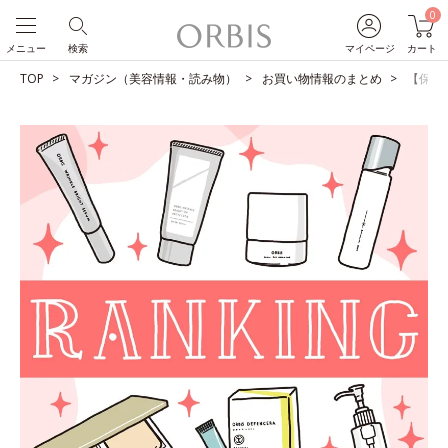
0
メニュー
検索
マイページ
カート
TOP
マガジン（美容情報・読み物）
お買い物情報のまとめ
【保存