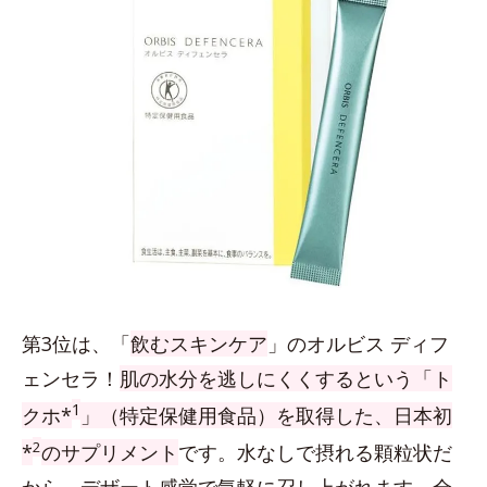
第3位は、「
飲むスキンケア
」のオルビス ディフ
ェンセラ！
肌の水分を逃しにくくするという「ト
1
クホ*
」（特定保健用食品）を取得した、日本初
2
*
のサプリメント
です。水なしで摂れる顆粒状だ
から、デザート感覚で気軽に召し上がれます。全