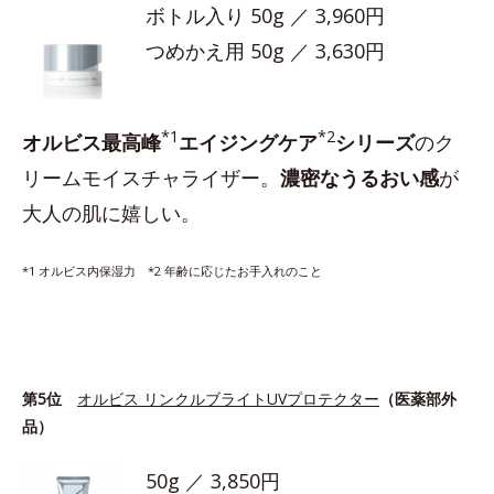
ボトル入り 50g ／ 3,960円
つめかえ用 50g ／ 3,630円
*1
*2
オルビス最高峰
エイジングケア
シリーズ
のク
リームモイスチャライザー。
濃密なうるおい感
が
大人の肌に嬉しい。
*1 オルビス内保湿力 *2 年齢に応じたお手入れのこと
第5位
オルビス リンクルブライトUVプロテクター
（医薬部外
品）
50g ／ 3,850円