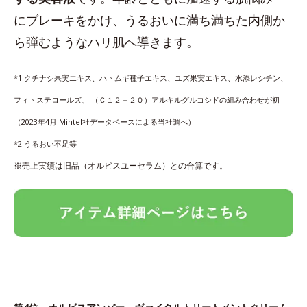
にブレーキをかけ、うるおいに満ち満ちた内側か
ら弾むようなハリ肌へ導きます。
*1 クチナシ果実エキス、ハトムギ種子エキス、ユズ果実エキス、水添レシチン、
フィトステロールズ、 （Ｃ１２－２０）アルキルグルコシドの組み合わせが初
（2023年4月 Mintel社データベースによる当社調べ）
*2 うるおい不足等
※売上実績は旧品（オルビスユーセラム）との合算です。