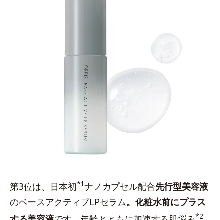
*1
第3位は、日本初
ナノカプセル配合
先行型美容液
のベースアクティブLPセラム
。化粧水前にプラス
*2
する美容液
です。年齢とともに加速する肌悩み