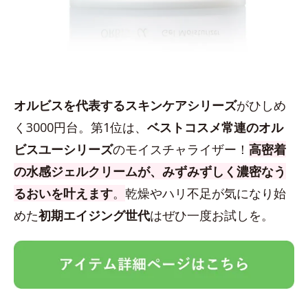
オルビスを代表するスキンケアシリーズ
がひしめ
く3000円台。第1位は、
ベストコスメ常連のオル
ビスユーシリーズ
のモイスチャライザー！
高密着
の水感ジェルクリームが、みずみずしく濃密なう
るおいを叶えます
。
乾燥やハリ不足が気になり始
めた
初期エイジング世代
はぜひ一度お試しを。