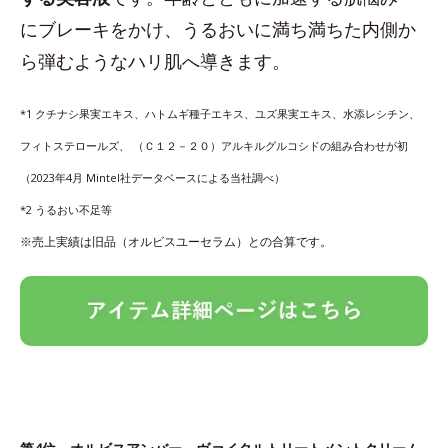
にブレーキをかけ、うるおいに満ち満ちた内側か
ら弾むようなハリ肌へ導きます。
*1 クチナシ果実エキス、ハトムギ種子エキス、ユズ果実エキス、水添レシチン、
フィトステロールズ、 （Ｃ１２－２０）アルキルグルコシドの組み合わせが初
（2023年4月 Mintel社データベースによる当社調べ）
*2 うるおい不足等
※売上実績は旧品（オルビスユーセラム）との合算です。