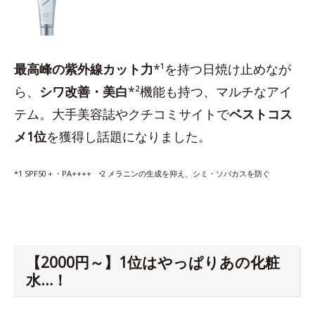
最高峰の紫外線カット力
*¹を持つ日焼け止めなが
ら、
シワ改善・美白
*²機能も持つ、マルチなアイ
テム。大手美容誌やクチコミサイトで
ベストコス
メ1位
を獲得し話題になりました。
*1 SPF50＋・PA++++ ⁺2 メラニンの生成を抑え、シミ・ソバカスを防ぐ
【2000円～】1位はやっぱりあの化粧
水…！