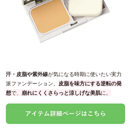
汗・皮脂や紫外線
が気になる時期に使いたい実力
派ファンデーション。
皮脂を味方にする逆転の発
想
で、
崩れにくくさらっと涼しげな美肌
に。