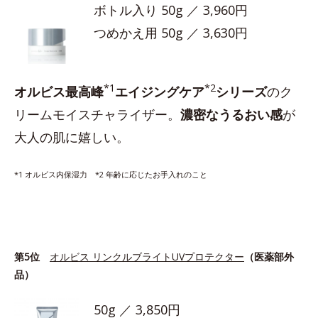
ボトル入り 50g ／ 3,960円
つめかえ用 50g ／ 3,630円
*1
*2
オルビス最高峰
エイジングケア
シリーズ
のク
リームモイスチャライザー。
濃密なうるおい感
が
大人の肌に嬉しい。
*1 オルビス内保湿力 *2 年齢に応じたお手入れのこと
第5位
オルビス リンクルブライトUVプロテクター
（医薬部外
品）
50g ／ 3,850円