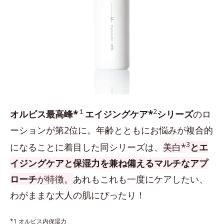
１
2
オルビス最高峰*
エイジングケア*
シリーズ
のロ
ーションが第2位に。年齢とともにお悩みが複合的
3
になることに着目した同シリーズは、
美白*
とエ
イジングケアと保湿力を兼ね備えるマルチなアプ
ローチ
が特徴。
あれもこれも一度にケアしたい、
わがままな大人の肌にぴったり！
*1 オルビス内保湿力