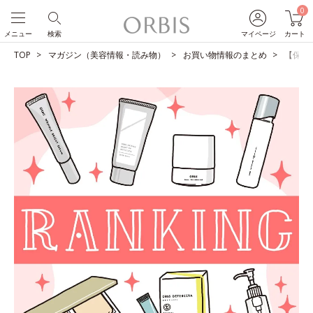
0
メニュー
検索
マイページ
カート
TOP
マガジン（美容情報・読み物）
お買い物情報のまとめ
【保存