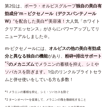
第2位は、
ポーラ・オルビスグループ
独自の美白有
効成分
“
m－ピクセノール（デクスパンテノール
W）
”を配合した美白*¹美容液！
大人気「ホワイト
クリアエッセンス」がさらにパワーアップしてリ
ニューアルしました※。
m-ピクセノールには、
オルビスの他の美白有効成
分と異なる独自の機能
があり、
粉砕×排出サポート
*2
のメカニズム
でメラニンの蓄積を抑え、シミや
ソバカスを防ぎます。
1位のリンクルブライトセラ
ムと併せ使いをしている方も多数！
*1 メラニンの蓄積を抑え、シミ・ソバカスを防ぐ
*2 ターンオーバーを促進して、メラニンの塊を微細化すること