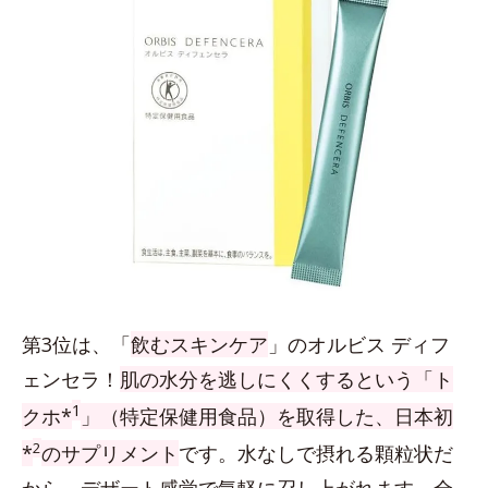
第3位は、「
飲むスキンケア
」のオルビス ディフ
ェンセラ！
肌の水分を逃しにくくするという「ト
1
クホ*
」（特定保健用食品）を取得した、日本初
2
*
のサプリメント
です。水なしで摂れる顆粒状だ
から、デザート感覚で気軽に召し上がれます。全