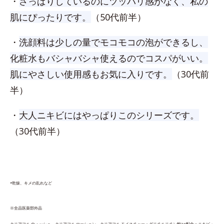
・
さっぱりしているのにツッパリ感がなく、私の
肌にぴったりです。
（50代前半）
・
洗顔料は少しの量でモコモコの泡ができるし、
化粧水もバシャバシャ使えるのでコスパがいい。
肌にやさしい使用感もお気に入りです。
（30代前
半）
・
大人ニキビにはやっぱりこのシリーズです。
（30代前半）
*乾燥、キメの乱れなど
※全品医薬部外品
クリアフル ウォッシュ、​クリアフル ローション、クリアフル モイスチャー：グリチルリチン酸2K配合＝ニキビ・