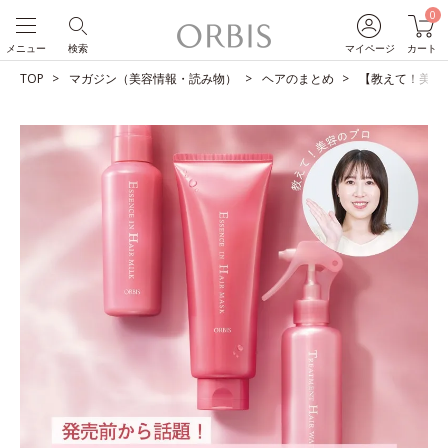
0
メニュー
検索
マイページ
カート
TOP
マガジン（美容情報・読み物）
ヘアのまとめ
【教えて！美容