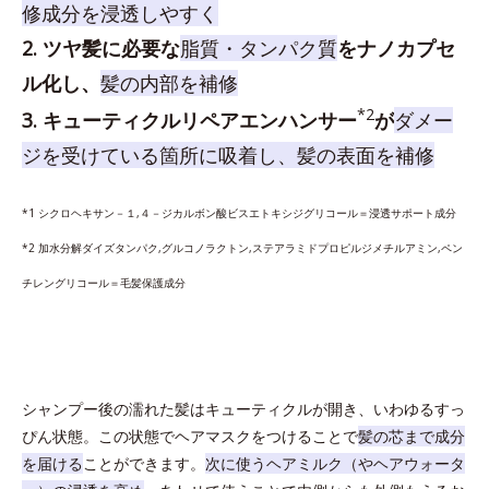
修成分を浸透しやすく
2. ツヤ髪に必要な
脂質・タンパク質
をナノカプセ
ル化し、
髪の内部を補修
*2
3. キューティクルリペアエンハンサー
が
ダメー
ジを受けている箇所に吸着し、髪の表面を補修
*1 シクロヘキサン－１,４－ジカルボン酸ビスエトキシジグリコール＝浸透サポート成分
*2 加水分解ダイズタンパク,グルコノラクトン,ステアラミドプロピルジメチルアミン,ペン
チレングリコール＝毛髪保護成分
シャンプー後の濡れた髪はキューティクルが開き、いわゆるすっ
ぴん状態。この状態でヘアマスクをつけることで
髪の芯まで成分
を届ける
ことができます。
次に使うヘアミルク（やヘアウォータ