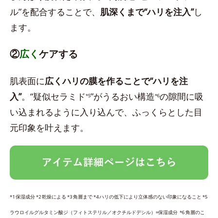
ル”を配合することで、
肌深くまで“ハリを注入”
し
ます。
②
広く
ケアする
肌表面に
広くハリの膜を作ることで“ハリを注
入”
。“疑似セラミド
”がうるおい構造
の隙間に吸
*5
*6
い込まれるように入り込んで、ふっくらとした目
元印象を叶えます。
*1 保湿成分 *2 乾燥による *3 角層まで *4 ハリの低下により立体感のない印象になること *5
ラウロイルグルタミン酸ジ（フィトステリル／オクチルドデシル）=保湿成分 *6 角層のこ