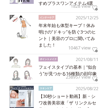
すめプラスワンアイテム4選
1828 view
2025/12/25
インナーケア
年末年始も体型キープ！休み
明けの“ドキッ”を防ぐ3つのヒ
ント｜美容のプロに聞いてみ
ました！
10467 view
2021/08/11
ポイントメイク
フェイスタイプの基本｜“似合
う”が見つかる16種類の顔印象
238957 view
2025/08/22
スキンケア
【30秒ショート動画】新・シ
ワ改善美容液「ザ リンクルセ