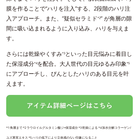
膜を作ることで“ハリを注入”する、2段階のハリ注
入アプローチ。また、”疑似セラミド
” が角層の隙
*2
間に吸い込まれるように入り込み、ハリを与えま
す。
さらには乾燥やくすみ
といった目元悩みに着目し
*3
た保湿成分
を配合。大人世代の目元ゆるみ印象
*4
*5
にアプローチし、ぴんとしたハリのある目元を叶
えます。
*1 角層まで *2 ラウロイルグルタミン酸ジ=保湿成分 *3 乾燥による *4 加水分解コラーゲン/
ユズ果実エキス *5 ハリの低下により立体感のない印象になること