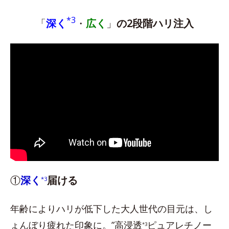
*3
「
深く
・
広く
」
の2段階ハリ注入
①
深く
届ける
*3
年齢によりハリが低下した大人世代の目元は、し
ょんぼり疲れた印象に。”高浸透
ピュアレチノー
*3