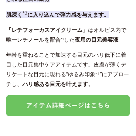
*3
肌深く
に入り込んで弾力感を与えます。
「レチフォーカスアイクリーム」
はオルビス内で
唯一レチノールを配合
した
夜用の目元美容液
。
*1
年齢を重ねることで加速する目元のハリ低下に着
目した目元集中ケアアイテムです。皮膚が薄くデ
リケートな目元に現れる”ゆるみ印象
”にアプロー
*４
チし、
ハリ感ある目元を叶えます
。