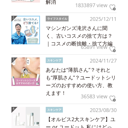
解消
1833897 view
2025/12/11
ライフスタイル
マシンガンズ滝沢さんに聞
く、古いコスメの捨て方は？
｜コスメの断捨離・捨て方編
65891 view
2024/11/27
スキンケア
あなたは“薄肌さん”？それと
も“厚肌さん”？ユードットシリ
ーズのおすすめの使い方、教
えます！
36583 view
2023/08/30
スキンケア
【オルビス2大スキンケア】ユ
ー or ユードット 私にはどっ