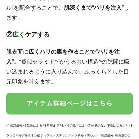
ル”を配合することで、
肌深くまで“ハリを注入”
し
ます。
②
広く
ケアする
肌表面に
広くハリの膜を作ることで“ハリを注
入”
。“疑似セラミド
”がうるおい構造
の隙間に吸
*5
*6
い込まれるように入り込んで、ふっくらとした目
元印象を叶えます。
*1 保湿成分 *2 乾燥による *3 角層まで *4 ハリの低下により立体感のない印象になること *5
ラウロイルグルタミン酸ジ（フィトステリル／オクチルドデシル）=保湿成分 *6 角層のこ