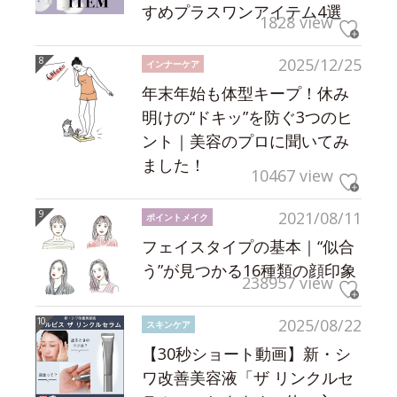
すめプラスワンアイテム4選
1828 view
2025/12/25
インナーケア
年末年始も体型キープ！休み
明けの“ドキッ”を防ぐ3つのヒ
ント｜美容のプロに聞いてみ
ました！
10467 view
2021/08/11
ポイントメイク
フェイスタイプの基本｜“似合
う”が見つかる16種類の顔印象
238957 view
2025/08/22
スキンケア
【30秒ショート動画】新・シ
ワ改善美容液「ザ リンクルセ