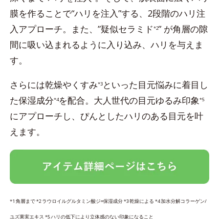
膜を作ることで“ハリを注入”する、2段階のハリ注
入アプローチ。また、”疑似セラミド
” が角層の隙
*2
間に吸い込まれるように入り込み、ハリを与えま
す。
さらには乾燥やくすみ
といった目元悩みに着目し
*3
た保湿成分
を配合。大人世代の目元ゆるみ印象
*4
*5
にアプローチし、ぴんとしたハリのある目元を叶
えます。
*1 角層まで *2 ラウロイルグルタミン酸ジ=保湿成分 *3 乾燥による *4 加水分解コラーゲン/
ユズ果実エキス *5 ハリの低下により立体感のない印象になること