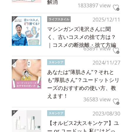
解消
1833897 view
2025/12/11
ライフスタイル
マシンガンズ滝沢さんに聞
く、古いコスメの捨て方は？
｜コスメの断捨離・捨て方編
65891 view
2024/11/27
スキンケア
あなたは“薄肌さん”？それと
も“厚肌さん”？ユードットシリ
ーズのおすすめの使い方、教
えます！
36583 view
2023/08/30
スキンケア
【オルビス2大スキンケア】ユ
ー or ユードット 私にはどっ