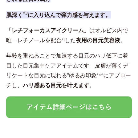
*3
肌深く
に入り込んで弾力感を与えます。
「レチフォーカスアイクリーム」
はオルビス内で
唯一レチノールを配合
した
夜用の目元美容液
。
*1
年齢を重ねることで加速する目元のハリ低下に着
目した目元集中ケアアイテムです。皮膚が薄くデ
リケートな目元に現れる”ゆるみ印象
”にアプロー
*４
チし、
ハリ感ある目元を叶えます
。