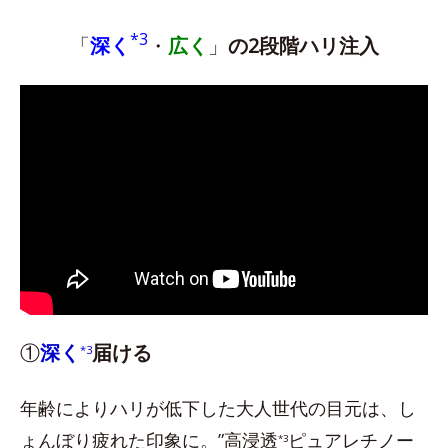
*3
「
深く
・
広く
」
の2段階ハリ注入
①
深く
届ける
*3
年齢によりハリが低下した大人世代の目元は、し
ょんぼり疲れた印象に。”高浸透
ピュアレチノー
*3