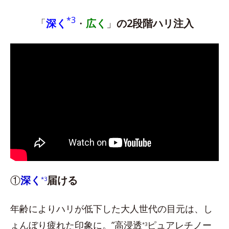
*3
「
深く
・
広く
」
の2段階ハリ注入
①
深く
届ける
*3
年齢によりハリが低下した大人世代の目元は、し
ょんぼり疲れた印象に。”高浸透
ピュアレチノー
*3