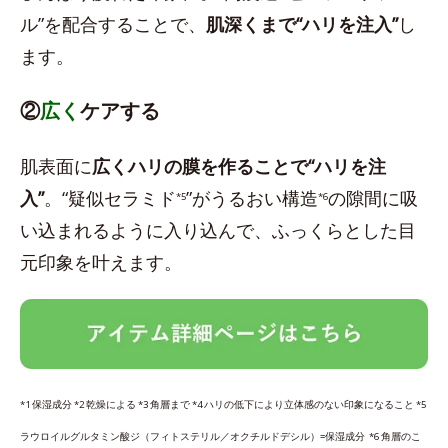
ル”を配合することで、
肌深くまで“ハリを注入”
し
ます。
②
広く
ケアする
肌表面に
広くハリの膜を作ることで“ハリを注
入”
。“疑似セラミド
”がうるおい構造
の隙間に吸
*5
*6
い込まれるように入り込んで、ふっくらとした目
元印象を叶えます。
*1 保湿成分 *2 乾燥による *3 角層まで *4 ハリの低下により立体感のない印象になること *5
ラウロイルグルタミン酸ジ（フィトステリル／オクチルドデシル）=保湿成分 *6 角層のこ