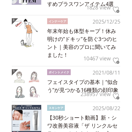
すめプラスワンアイテム4選
1828 view
2025/12/25
インナーケア
年末年始も体型キープ！休み
明けの“ドキッ”を防ぐ3つのヒ
ント｜美容のプロに聞いてみ
ました！
10467 view
2021/08/11
ポイントメイク
フェイスタイプの基本｜“似合
う”が見つかる16種類の顔印象
238957 view
2025/08/22
スキンケア
【30秒ショート動画】新・シ
ワ改善美容液「ザ リンクルセ