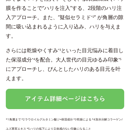
膜を作ることで“ハリを注入”する、2段階のハリ注
入アプローチ。また、”疑似セラミド
” が角層の隙
*2
間に吸い込まれるように入り込み、ハリを与えま
す。
さらには乾燥やくすみ
といった目元悩みに着目し
*3
た保湿成分
を配合。大人世代の目元ゆるみ印象
*4
*5
にアプローチし、ぴんとしたハリのある目元を叶
えます。
*1 角層まで *2 ラウロイルグルタミン酸ジ=保湿成分 *3 乾燥による *4 加水分解コラーゲン/
ユズ果実エキス *5 ハリの低下により立体感のない印象になること