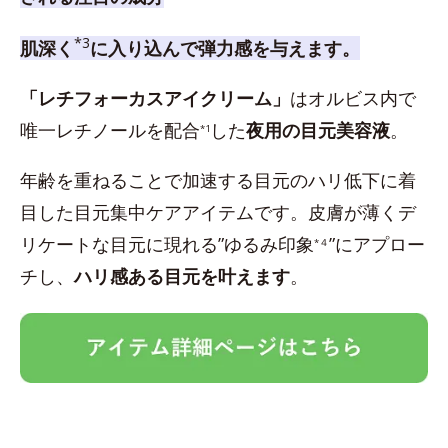
*3
肌深く
に入り込んで弾力感を与えます。
「レチフォーカスアイクリーム」
はオルビス内で
唯一レチノールを配合
した
夜用の目元美容液
。
*1
年齢を重ねることで加速する目元のハリ低下に着
目した目元集中ケアアイテムです。皮膚が薄くデ
リケートな目元に現れる”ゆるみ印象
”にアプロー
*４
チし、
ハリ感ある目元を叶えます
。