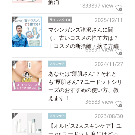
解消
1833897 view
2025/12/11
ライフスタイル
マシンガンズ滝沢さんに聞
く、古いコスメの捨て方は？
｜コスメの断捨離・捨て方編
65891 view
2024/11/27
スキンケア
あなたは“薄肌さん”？それと
も“厚肌さん”？ユードットシリ
ーズのおすすめの使い方、教
えます！
36583 view
2023/08/30
スキンケア
【オルビス2大スキンケア】ユ
ー or ユードット 私にはどっ