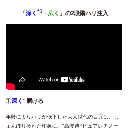
*3
「
深く
・
広く
」
の2段階ハリ注入
①
深く
届ける
*3
年齢によりハリが低下した大人世代の目元は、し
ょんぼり疲れた印象に。”高浸透
ピュアレチノー
*3