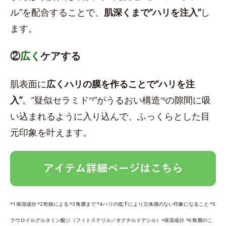
ル”を配合することで、
肌深くまで“ハリを注入”
し
ます。
②
広く
ケアする
肌表面に
広くハリの膜を作ることで“ハリを注
入”
。“疑似セラミド
”がうるおい構造
の隙間に吸
*5
*6
い込まれるように入り込んで、ふっくらとした目
元印象を叶えます。
*1 保湿成分 *2 乾燥による *3 角層まで *4 ハリの低下により立体感のない印象になること *5
ラウロイルグルタミン酸ジ（フィトステリル／オクチルドデシル）=保湿成分 *6 角層のこ