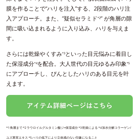
膜を作ることで“ハリを注入”する、2段階のハリ注
入アプローチ。また、”疑似セラミド
” が角層の隙
*2
間に吸い込まれるように入り込み、ハリを与えま
す。
さらには乾燥やくすみ
といった目元悩みに着目し
*3
た保湿成分
を配合。大人世代の目元ゆるみ印象
*4
*5
にアプローチし、ぴんとしたハリのある目元を叶
えます。
*1 角層まで *2 ラウロイルグルタミン酸ジ=保湿成分 *3 乾燥による *4 加水分解コラーゲン/
ユズ果実エキス *5 ハリの低下により立体感のない印象になること