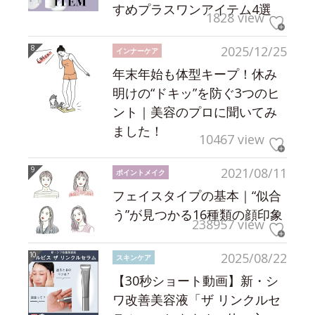
すめプラスワンアイテム4選
1828 view
2025/12/25
インナーケア
年末年始も体型キープ！休み
明けの“ドキッ”を防ぐ3つのヒ
ント｜美容のプロに聞いてみ
ました！
10467 view
2021/08/11
ポイントメイク
フェイスタイプの基本｜“似合
う”が見つかる16種類の顔印象
238957 view
2025/08/22
スキンケア
【30秒ショート動画】新・シ
ワ改善美容液「ザ リンクルセ