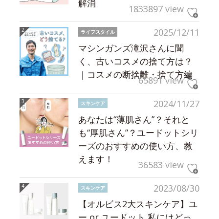
解消
1833897 view
2025/12/11
ライフスタイル
マシンガンズ滝沢さんに聞
く、古いコスメの捨て方は？
｜コスメの断捨離・捨て方編
65891 view
2024/11/27
スキンケア
あなたは“薄肌さん”？それと
も“厚肌さん”？ユードットシリ
ーズのおすすめの使い方、教
えます！
36583 view
2023/08/30
スキンケア
【オルビス2大スキンケア】ユ
ー or ユードット 私にはどっ