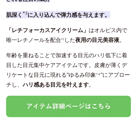
*3
肌深く
に入り込んで弾力感を与えます。
「レチフォーカスアイクリーム」
はオルビス内で
唯一レチノールを配合
した
夜用の目元美容液
。
*1
年齢を重ねることで加速する目元のハリ低下に着
目した目元集中ケアアイテムです。皮膚が薄くデ
リケートな目元に現れる”ゆるみ印象
”にアプロー
*４
チし、
ハリ感ある目元を叶えます
。