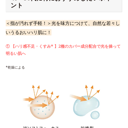
ント
＜指が汚れず手軽！＞光を味方につけて、自然な若々し
いうるおいハリ肌に！
① 【ハリ感不足・くすみ* 】2種のカバー成分配合で光を操って
明るい肌へ
*乾燥による