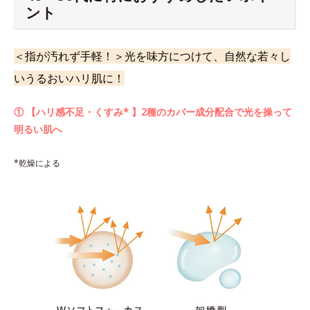
ント
＜指が汚れず手軽！＞光を味方につけて、自然な若々し
いうるおいハリ肌に！
① 【ハリ感不足・くすみ* 】2種のカバー成分配合で光を操って
明るい肌へ
*乾燥による