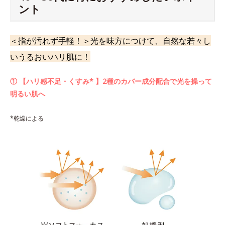
ント
＜指が汚れず手軽！＞光を味方につけて、自然な若々し
いうるおいハリ肌に！
① 【ハリ感不足・くすみ* 】2種のカバー成分配合で光を操って
明るい肌へ
*乾燥による