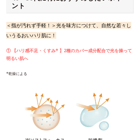
ント
＜指が汚れず手軽！＞光を味方につけて、自然な若々し
いうるおいハリ肌に！
① 【ハリ感不足・くすみ* 】2種のカバー成分配合で光を操って
明るい肌へ
*乾燥による