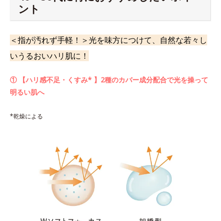
ント
＜指が汚れず手軽！＞光を味方につけて、自然な若々し
いうるおいハリ肌に！
① 【ハリ感不足・くすみ* 】2種のカバー成分配合で光を操って
明るい肌へ
*乾燥による