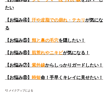
たい
【お悩み④】
汗や皮脂での崩れ・テカリ
が気にな
る
【お悩み⑤】
頬と鼻の毛穴
を隠したい！
【お悩み⑥】
肌荒れやニキビ
が気になる！
【お悩み⑦】
紫外線
からしっかりガードしたい！
【お悩み⑧】
時短
命！手早くキレイに見せたい！
*2 メイクアップによる