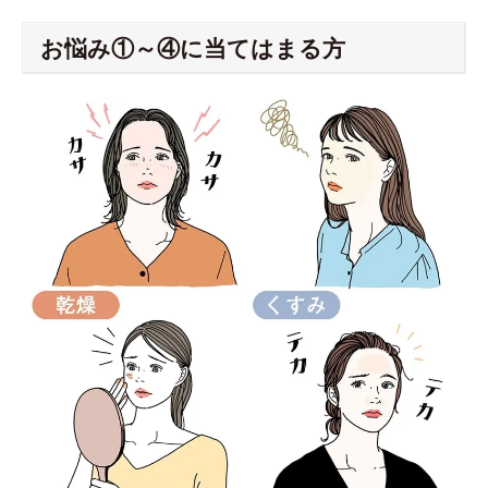
お悩み①～④に当てはまる方