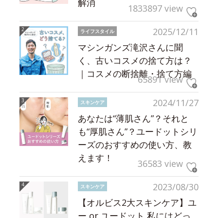
解消
1833897 view
2025/12/11
ライフスタイル
マシンガンズ滝沢さんに聞
く、古いコスメの捨て方は？
｜コスメの断捨離・捨て方編
65891 view
2024/11/27
スキンケア
あなたは“薄肌さん”？それと
も“厚肌さん”？ユードットシリ
ーズのおすすめの使い方、教
えます！
36583 view
2023/08/30
スキンケア
【オルビス2大スキンケア】ユ
ー or ユードット 私にはどっ