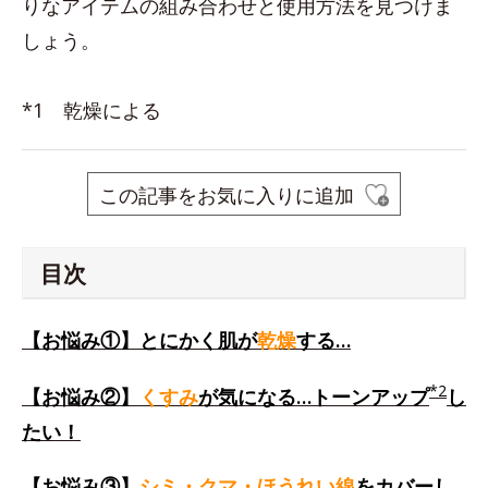
りなアイテムの組み合わせと使用方法を見つけま
しょう。
*1 乾燥による
この記事をお気に入りに追加
目次
【お悩み①】とにかく肌が
乾燥
する…
*2
【お悩み②】
くすみ
が気になる…トーンアップ
し
たい！
【お悩み③】
シミ・クマ・ほうれい線
をカバーし