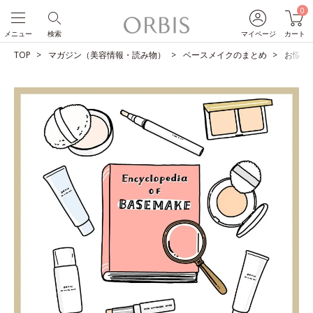
0
メニュー
検索
マイページ
カート
TOP
マガジン（美容情報・読み物）
ベースメイクのまとめ
お悩み