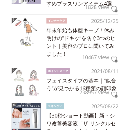
すめプラスワンアイテム4選
1828 view
2025/12/25
インナーケア
年末年始も体型キープ！休み
明けの“ドキッ”を防ぐ3つのヒ
ント｜美容のプロに聞いてみ
ました！
10467 view
2021/08/11
ポイントメイク
フェイスタイプの基本｜“似合
う”が見つかる16種類の顔印象
238957 view
2025/08/22
スキンケア
【30秒ショート動画】新・シ
ワ改善美容液「ザ リンクルセ