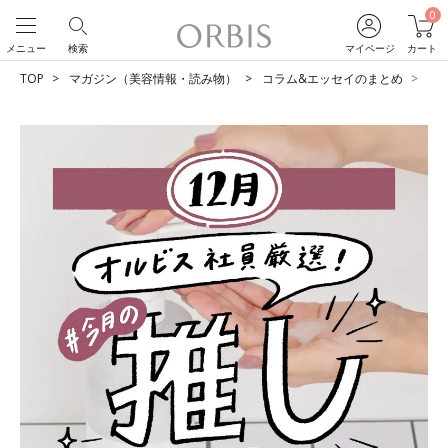
0
メニュー
検索
マイページ
カート
TOP
マガジン（美容情報・読み物）
コラム&エッセイのまとめ
O