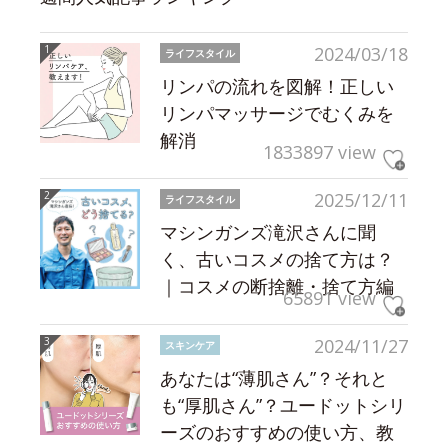
2024/03/18
ライフスタイル
リンパの流れを図解！正しい
リンパマッサージでむくみを
解消
1833897 view
2025/12/11
ライフスタイル
マシンガンズ滝沢さんに聞
く、古いコスメの捨て方は？
｜コスメの断捨離・捨て方編
65891 view
2024/11/27
スキンケア
あなたは“薄肌さん”？それと
も“厚肌さん”？ユードットシリ
ーズのおすすめの使い方、教