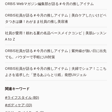
ORBIS Webマガジン編集部が語る＃今月の推しアイテム
ORBIS社員が語る＃今月の推しアイテム｜美白ケアしたいけどベ
タつきは嫌！わがまま社員の推し美容液
社員が愛用！頼れる夏の名品ベースメイクコンビ｜美肌レッスン
A to Z
ORBIS社員が語る＃今月の推しアイテム｜紫外線が強い日に出先
でも。パウダーで手軽にUV対策
ORBIS社員が語る＃今月の推しアイテム｜夫婦でシェア！ここち
よさを追求した「塗るあぶらとり紙」発想UVジェル
関連キーワード
#ライフスタイル (80)
#ボディケア (33)