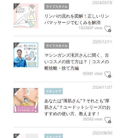
2024/03/18
ライフスタイル
リンパの流れを図解！正しいリン
パマッサージでむくみを解消
1833897 view
2025/12/11
ライフスタイル
マシンガンズ滝沢さんに聞く、古
いコスメの捨て方は？｜コスメの
断捨離・捨て方編
65891 view
2024/11/27
スキンケア
あなたは“薄肌さん”？それとも“厚
肌さん”？ユードットシリーズのお
すすめの使い方、教えます！
36583 view
2023/08/30
スキンケア