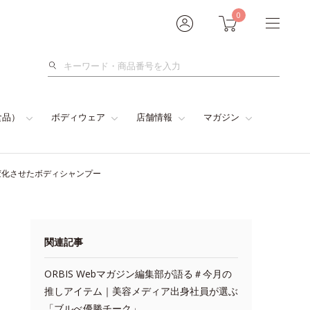
0
検
索
食品）
ボディウェア
店舗情報
マガジン
変化させたボディシャンプー
関連記事
ORBIS Webマガジン編集部が語る＃今月の
推しアイテム｜美容メディア出身社員が選ぶ
「ブルべ優勝チーク」