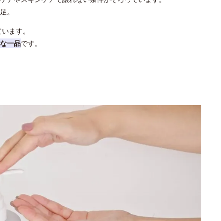
足。
ています。
な一品
です。