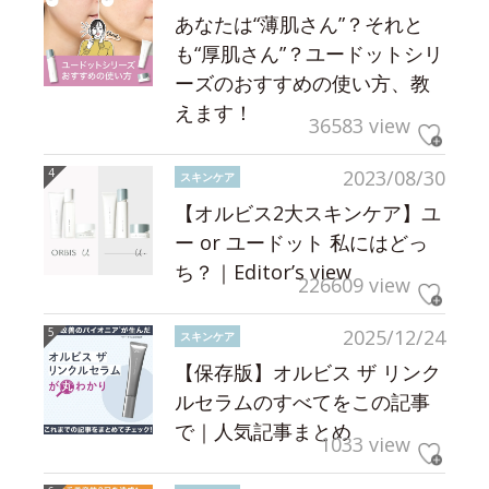
あなたは“薄肌さん”？それと
も“厚肌さん”？ユードットシリ
ーズのおすすめの使い方、教
えます！
36583 view
2023/08/30
スキンケア
【オルビス2大スキンケア】ユ
ー or ユードット 私にはどっ
ち？｜Editor’s view
226609 view
2025/12/24
スキンケア
【保存版】オルビス ザ リンク
ルセラムのすべてをこの記事
で｜人気記事まとめ
1033 view