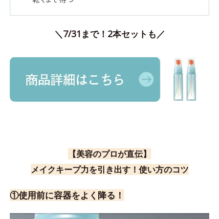
＼7/31まで！2本セットも／
【美容のプロが直伝】
メイクキープ力を引き出す！使い方のコツ
①使用前に容器をよく降る！