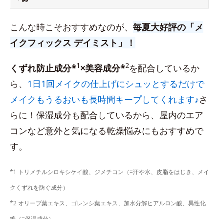
こんな時こそおすすめなのが、
毎夏大好評の「メ
イクフィックス デイミスト」！
1
2
くずれ防止成分*
×美容成分*
を配合しているか
ら、
1日1回メイクの仕上げにシュッとするだけで
メイクもうるおいも長時間キープしてくれます♪
さ
らに！保湿成分も配合しているから、屋内のエア
コンなど意外と気になる乾燥悩みにもおすすめで
す。
*1 トリメチルシロキシケイ酸、ジメチコン（=汗や水、皮脂をはじき、メイ
クくずれを防ぐ成分）
*2 オリーブ葉エキス、ゴレンシ葉エキス、加水分解ヒアルロン酸、異性化
糖（=保湿成分）