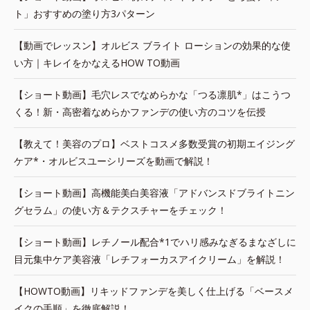
ト」おすすめの塗り方3パターン
【動画でレッスン】オルビス ブライト ローションの効果的な使
い方｜キレイをかなえるHOW TO動画
【ショート動画】毛穴レスでなめらかな「つる凛肌*」はこうつ
くる！新・高密着なめらかファンデの使い方のコツを伝授
【教えて！美容のプロ】ベストコスメ多数受賞の初期エイジング
ケア*・オルビスユーシリーズを動画で解説！
【ショート動画】高機能美白美容液「アドバンスドブライトニン
グセラム」の使い方＆テクスチャーをチェック！
【ショート動画】レチノール配合*1でハリ感みなぎるまなざしに
目元集中ケア美容液「レチフォーカスアイクリーム」を解説！
【HOWTO動画】リキッドファンデを美しく仕上げる「ベースメ
イクの手順」を徹底解説！