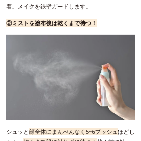
着。メイクを鉄壁ガードします。
②ミストを塗布後は乾くまで待つ！
シュッと
顔全体にまんべんなく5~6プッシュ
ほどし