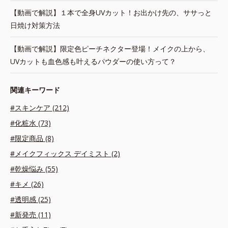
【動画で解説】１本で全身UVカット！お出かけ先の、ササっと
日焼け対策方法
【動画で解説】限定色ピーチネクター登場！メイクの上から、
UVカットも血色感も叶えるパウダーの使い方って？
関連キーワード
#スキンケア (212)
#化粧水 (73)
#限定商品 (8)
#メイクフィックス デイミスト (2)
#乾燥悩み (55)
#キメ (26)
#透明感 (25)
#新発売 (11)