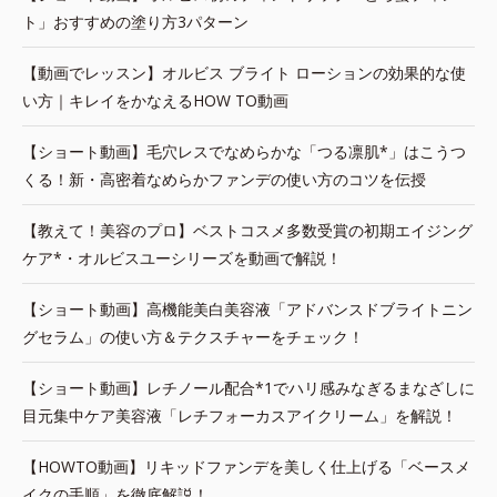
ト」おすすめの塗り方3パターン
【動画でレッスン】オルビス ブライト ローションの効果的な使
い方｜キレイをかなえるHOW TO動画
【ショート動画】毛穴レスでなめらかな「つる凛肌*」はこうつ
くる！新・高密着なめらかファンデの使い方のコツを伝授
【教えて！美容のプロ】ベストコスメ多数受賞の初期エイジング
ケア*・オルビスユーシリーズを動画で解説！
【ショート動画】高機能美白美容液「アドバンスドブライトニン
グセラム」の使い方＆テクスチャーをチェック！
【ショート動画】レチノール配合*1でハリ感みなぎるまなざしに
目元集中ケア美容液「レチフォーカスアイクリーム」を解説！
【HOWTO動画】リキッドファンデを美しく仕上げる「ベースメ
イクの手順」を徹底解説！