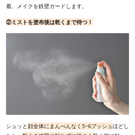
着。メイクを鉄壁ガードします。
②ミストを塗布後は乾くまで待つ！
シュッと
顔全体にまんべんなく5~6プッシュ
ほどし