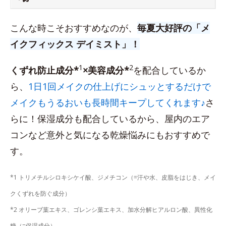
こんな時こそおすすめなのが、
毎夏大好評の「メ
イクフィックス デイミスト」！
1
2
くずれ防止成分*
×美容成分*
を配合しているか
ら、
1日1回メイクの仕上げにシュッとするだけで
メイクもうるおいも長時間キープしてくれます♪
さ
らに！保湿成分も配合しているから、屋内のエア
コンなど意外と気になる乾燥悩みにもおすすめで
す。
*1 トリメチルシロキシケイ酸、ジメチコン（=汗や水、皮脂をはじき、メイ
クくずれを防ぐ成分）
*2 オリーブ葉エキス、ゴレンシ葉エキス、加水分解ヒアルロン酸、異性化
糖（=保湿成分）