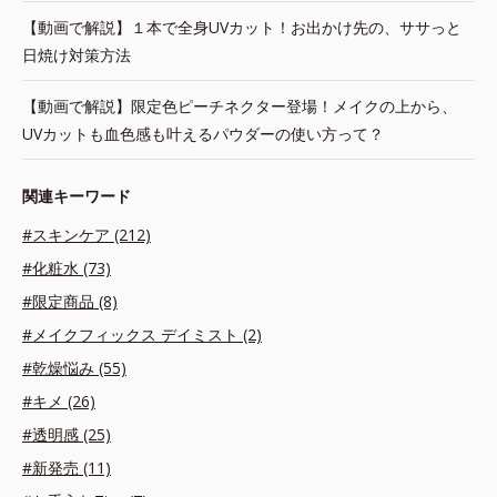
【動画で解説】１本で全身UVカット！お出かけ先の、ササっと
日焼け対策方法
【動画で解説】限定色ピーチネクター登場！メイクの上から、
UVカットも血色感も叶えるパウダーの使い方って？
関連キーワード
#スキンケア (212)
#化粧水 (73)
#限定商品 (8)
#メイクフィックス デイミスト (2)
#乾燥悩み (55)
#キメ (26)
#透明感 (25)
#新発売 (11)