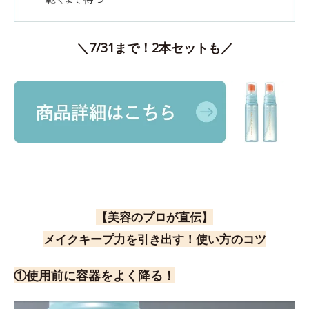
＼7/31まで！2本セットも／
【美容のプロが直伝】
メイクキープ力を引き出す！使い方のコツ
①使用前に容器をよく降る！