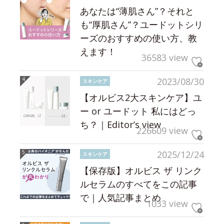
あなたは“薄肌さん”？それと
も“厚肌さん”？ユードットシリ
ーズのおすすめの使い方、教
えます！
36583 view
2023/08/30
スキンケア
【オルビス2大スキンケア】ユ
ー or ユードット 私にはどっ
ち？｜Editor’s view
226609 view
2025/12/24
スキンケア
【保存版】オルビス ザ リンク
ルセラムのすべてをこの記事
で｜人気記事まとめ
1033 view