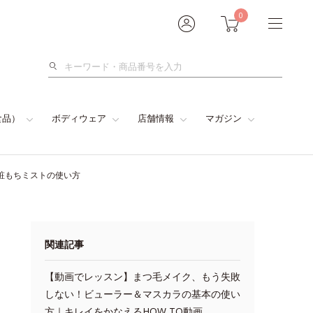
0
検
索
食品）
ボディウェア
店舗情報
マガジン
粧もちミストの使い方
関連記事
【動画でレッスン】まつ毛メイク、もう失敗
しない！ビューラー＆マスカラの基本の使い
方｜キレイをかなえるHOW TO動画