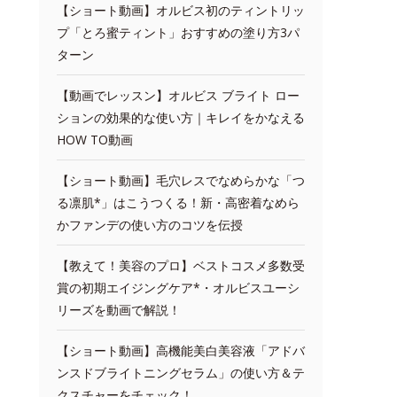
【ショート動画】オルビス初のティントリッ
プ「とろ蜜ティント」おすすめの塗り方3パ
ターン
【動画でレッスン】オルビス ブライト ロー
ションの効果的な使い方｜キレイをかなえる
HOW TO動画
【ショート動画】毛穴レスでなめらかな「つ
る凛肌*」はこうつくる！新・高密着なめら
かファンデの使い方のコツを伝授
【教えて！美容のプロ】ベストコスメ多数受
賞の初期エイジングケア*・オルビスユーシ
リーズを動画で解説！
【ショート動画】高機能美白美容液「アドバ
ンスドブライトニングセラム」の使い方＆テ
クスチャーをチェック！