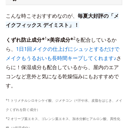
こんな時こそおすすめなのが、
毎夏大好評の「メ
イクフィックス デイミスト」！
1
2
くずれ防止成分*
×美容成分*
を配合しているか
ら、
1日1回メイクの仕上げにシュッとするだけで
メイクもうるおいも長時間キープしてくれます♪
さ
らに！保湿成分も配合しているから、屋内のエア
コンなど意外と気になる乾燥悩みにもおすすめで
す。
*1 トリメチルシロキシケイ酸、ジメチコン（=汗や水、皮脂をはじき、メイ
クくずれを防ぐ成分）
*2 オリーブ葉エキス、ゴレンシ葉エキス、加水分解ヒアルロン酸、異性化
糖（=保湿成分）