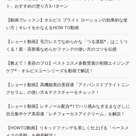
ト」おすすめの塗り方3パターン
【動画でレッスン】オルビス ブライト ローションの効果的な使
い方｜キレイをかなえるHOW TO動画
【ショート動画】毛穴レスでなめらかな「つる凛肌*」はこうつ
くる！新・高密着なめらかファンデの使い方のコツを伝授
【教えて！美容のプロ】ベストコスメ多数受賞の初期エイジング
ケア*・オルビスユーシリーズを動画で解説！
【ショート動画】高機能美白美容液「アドバンスドブライトニン
グセラム」の使い方＆テクスチャーをチェック！
【ショート動画】レチノール配合*1でハリ感みなぎるまなざしに
目元集中ケア美容液「レチフォーカスアイクリーム」を解説！
【HOWTO動画】リキッドファンデを美しく仕上げる「ベースメ
イクの手順」を徹底解説！