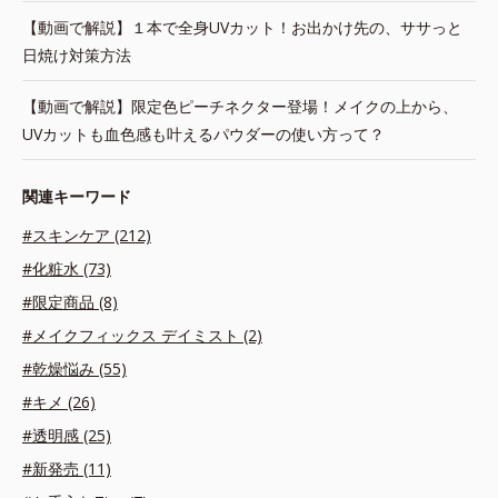
【動画で解説】１本で全身UVカット！お出かけ先の、ササっと
日焼け対策方法
【動画で解説】限定色ピーチネクター登場！メイクの上から、
UVカットも血色感も叶えるパウダーの使い方って？
関連キーワード
#スキンケア (212)
#化粧水 (73)
#限定商品 (8)
#メイクフィックス デイミスト (2)
#乾燥悩み (55)
#キメ (26)
#透明感 (25)
#新発売 (11)