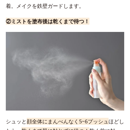
着。メイクを鉄壁ガードします。
②ミストを塗布後は乾くまで待つ！
シュッと
顔全体にまんべんなく5~6プッシュ
ほどし