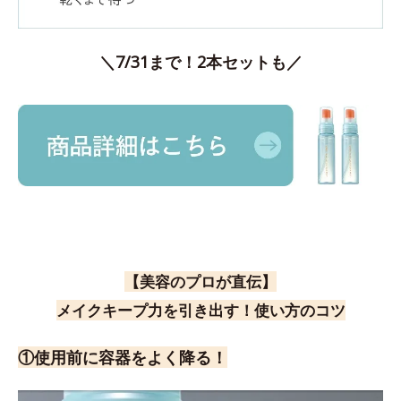
＼7/31まで！2本セットも／
【美容のプロが直伝】
メイクキープ力を引き出す！使い方のコツ
①使用前に容器をよく降る！