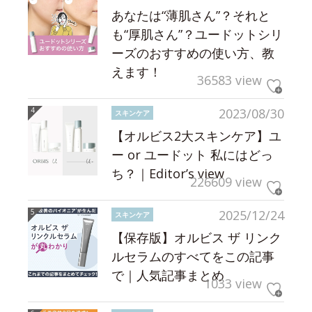
あなたは“薄肌さん”？それと
も“厚肌さん”？ユードットシリ
ーズのおすすめの使い方、教
えます！
36583 view
2023/08/30
スキンケア
【オルビス2大スキンケア】ユ
ー or ユードット 私にはどっ
ち？｜Editor’s view
226609 view
2025/12/24
スキンケア
【保存版】オルビス ザ リンク
ルセラムのすべてをこの記事
で｜人気記事まとめ
1033 view