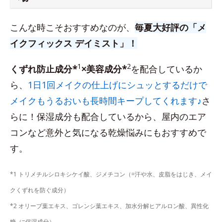
こんな時こそおすすめなのが、
毎夏大好評の「メ
イクフィックス デイミスト」！
1
2
くずれ防止成分*
×美容成分*
を配合しているか
ら、
1日1回メイクの仕上げにシュッとするだけで
メイクもうるおいも長時間キープしてくれます♪
さ
らに！保湿成分も配合しているから、屋内のエア
コンなど意外と気になる乾燥悩みにもおすすめで
す。
*1 トリメチルシロキシケイ酸、ジメチコン（=汗や水、皮脂をはじき、メイ
クくずれを防ぐ成分）
*2 オリーブ葉エキス、ゴレンシ葉エキス、加水分解ヒアルロン酸、異性化
糖（=保湿成分）