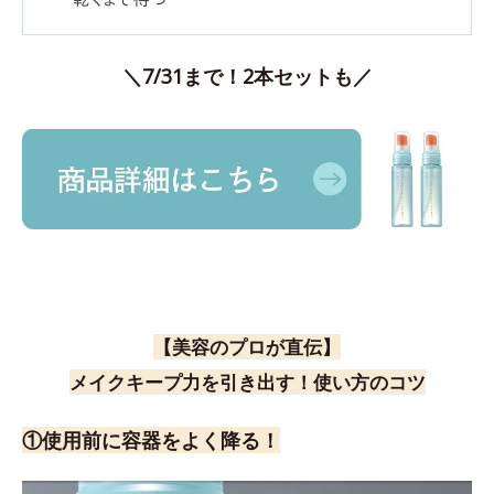
＼7/31まで！2本セットも／
【美容のプロが直伝】
メイクキープ力を引き出す！使い方のコツ
①使用前に容器をよく降る！