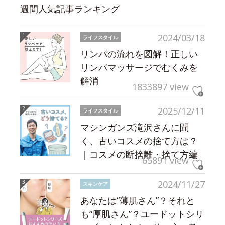
週間人気記事ランキング
2024/03/18
ライフスタイル
リンパの流れを図解！正しい
リンパマッサージでむくみを
解消
1833897 view
2025/12/11
ライフスタイル
マシンガンズ滝沢さんに聞
く、古いコスメの捨て方は？
｜コスメの断捨離・捨て方編
65891 view
2024/11/27
スキンケア
あなたは“薄肌さん”？それと
も“厚肌さん”？ユードットシリ