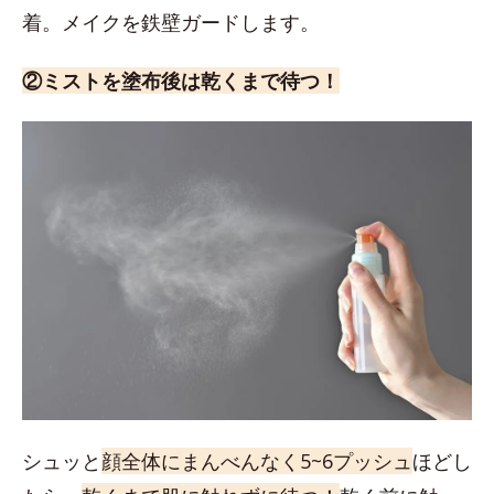
着。メイクを鉄壁ガードします。
②ミストを塗布後は乾くまで待つ！
シュッと
顔全体にまんべんなく5~6プッシュ
ほどし