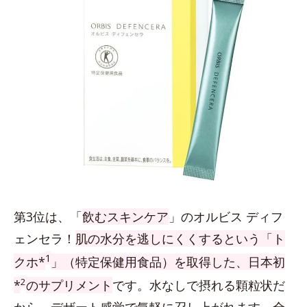
第3位は、「
飲むスキンケア
」のオルビス ディフ
ェンセラ！
肌の水分を逃しにくくするという「ト
1
クホ*
」（特定保健用食品）を取得した、日本初
2
*
のサプリメント
です。水なしで摂れる顆粒状だ
から、デザート感覚で気軽に召し上がれます。全