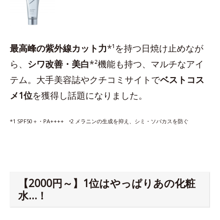
最高峰の紫外線カット力
*¹を持つ日焼け止めなが
ら、
シワ改善・美白
*²機能も持つ、マルチなアイ
テム。大手美容誌やクチコミサイトで
ベストコス
メ1位
を獲得し話題になりました。
*1 SPF50＋・PA++++ ⁺2 メラニンの生成を抑え、シミ・ソバカスを防ぐ
【2000円～】1位はやっぱりあの化粧
水…！