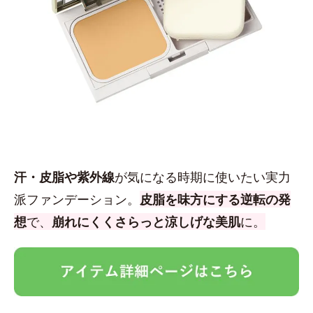
汗・皮脂や紫外線
が気になる時期に使いたい実力
派ファンデーション。
皮脂を味方にする逆転の発
想
で、
崩れにくくさらっと涼しげな美肌
に。