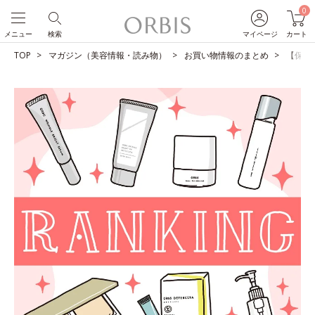
0
メニュー
検索
マイページ
カート
TOP
マガジン（美容情報・読み物）
お買い物情報のまとめ
【保存