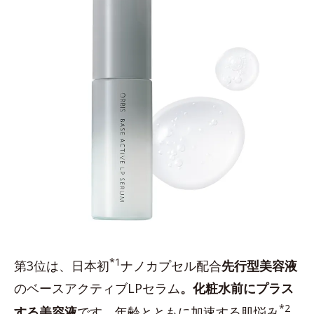
*1
第3位は、日本初
ナノカプセル配合
先行型美容液
のベースアクティブLPセラム
。化粧水前にプラス
*2
する美容液
です。年齢とともに加速する肌悩み