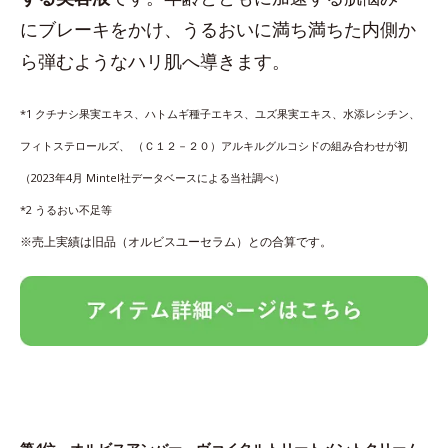
にブレーキをかけ、うるおいに満ち満ちた内側か
ら弾むようなハリ肌へ導きます。
*1 クチナシ果実エキス、ハトムギ種子エキス、ユズ果実エキス、水添レシチン、
フィトステロールズ、 （Ｃ１２－２０）アルキルグルコシドの組み合わせが初
（2023年4月 Mintel社データベースによる当社調べ）
*2 うるおい不足等
※売上実績は旧品（オルビスユーセラム）との合算です。