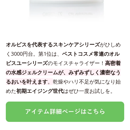
オルビスを代表するスキンケアシリーズ
がひしめ
く3000円台。第1位は、
ベストコスメ常連のオル
ビスユーシリーズ
のモイスチャライザー！
高密着
の水感ジェルクリームが、みずみずしく濃密なう
るおいを叶えます
。
乾燥やハリ不足が気になり始
めた
初期エイジング世代
はぜひ一度お試しを。