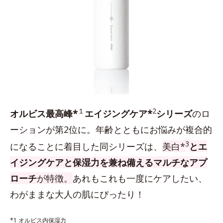
１
2
オルビス最高峰*
エイジングケア*
シリーズ
のロ
ーションが第2位に。年齢とともにお悩みが複合的
3
になることに着目した同シリーズは、
美白*
とエ
イジングケアと保湿力を兼ね備えるマルチなアプ
ローチ
が特徴。
あれもこれも一度にケアしたい、
わがままな大人の肌にぴったり！
*1 オルビス内保湿力