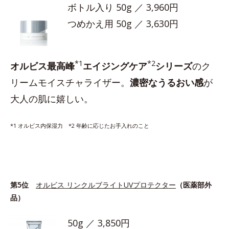
ボトル入り 50g ／ 3,960円
つめかえ用 50g ／ 3,630円
*1
*2
オルビス最高峰
エイジングケア
シリーズ
のク
リームモイスチャライザー。
濃密なうるおい感
が
大人の肌に嬉しい。
*1 オルビス内保湿力 *2 年齢に応じたお手入れのこと
第5位
オルビス リンクルブライトUVプロテクター
（医薬部外
品）
50g ／ 3,850円