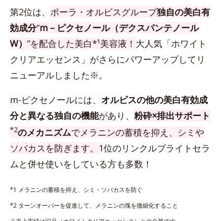
第2位は、
ポーラ・オルビスグループ
独自の美白有
効成分
“
m－ピクセノール（デクスパンテノール
W）
”を配合した美白*¹美容液！
大人気「ホワイト
クリアエッセンス」がさらにパワーアップしてリ
ニューアルしました※。
m-ピクセノールには、
オルビスの他の美白有効成
分と異なる独自の機能
があり、
粉砕×排出サポート
*2
のメカニズム
でメラニンの蓄積を抑え、シミや
ソバカスを防ぎます。
1位のリンクルブライトセラ
ムと併せ使いをしている方も多数！
*1 メラニンの蓄積を抑え、シミ・ソバカスを防ぐ
*2 ターンオーバーを促進して、メラニンの塊を微細化すること