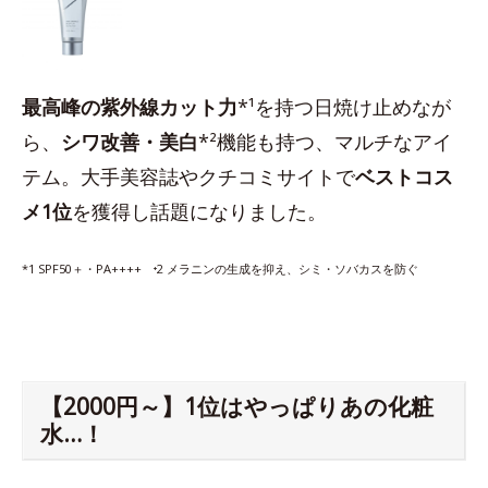
最高峰の紫外線カット力
*¹を持つ日焼け止めなが
ら、
シワ改善・美白
*²機能も持つ、マルチなアイ
テム。大手美容誌やクチコミサイトで
ベストコス
メ1位
を獲得し話題になりました。
*1 SPF50＋・PA++++ ⁺2 メラニンの生成を抑え、シミ・ソバカスを防ぐ
【2000円～】1位はやっぱりあの化粧
水…！