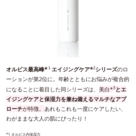
１
2
オルビス最高峰*
エイジングケア*
シリーズ
のロ
ーションが第2位に。年齢とともにお悩みが複合的
3
になることに着目した同シリーズは、
美白*
とエ
イジングケアと保湿力を兼ね備えるマルチなアプ
ローチ
が特徴。
あれもこれも一度にケアしたい、
わがままな大人の肌にぴったり！
*1 オルビス内保湿力