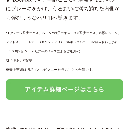
にブレーキをかけ、うるおいに満ち満ちた内側か
ら弾むようなハリ肌へ導きます。
*1 クチナシ果実エキス、ハトムギ種子エキス、ユズ果実エキス、水添レシチン、
フィトステロールズ、 （Ｃ１２－２０）アルキルグルコシドの組み合わせが初
（2023年4月 Mintel社データベースによる当社調べ）
*2 うるおい不足等
※売上実績は旧品（オルビスユーセラム）との合算です。