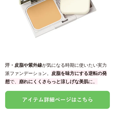
汗・皮脂や紫外線
が気になる時期に使いたい実力
派ファンデーション。
皮脂を味方にする逆転の発
想
で、
崩れにくくさらっと涼しげな美肌
に。