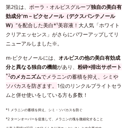
第2位は、
ポーラ・オルビスグループ
独自の美白有
効成分
“
m－ピクセノール（デクスパンテノール
W）
”を配合した美白*¹美容液！
大人気「ホワイト
クリアエッセンス」がさらにパワーアップしてリ
ニューアルしました※。
m-ピクセノールには、
オルビスの他の美白有効成
分と異なる独自の機能
があり、
粉砕×排出サポート
*2
のメカニズム
でメラニンの蓄積を抑え、シミや
ソバカスを防ぎます。
1位のリンクルブライトセラ
ムと併せ使いをしている方も多数！
*1 メラニンの蓄積を抑え、シミ・ソバカスを防ぐ
*2 ターンオーバーを促進して、メラニンの塊を微細化すること