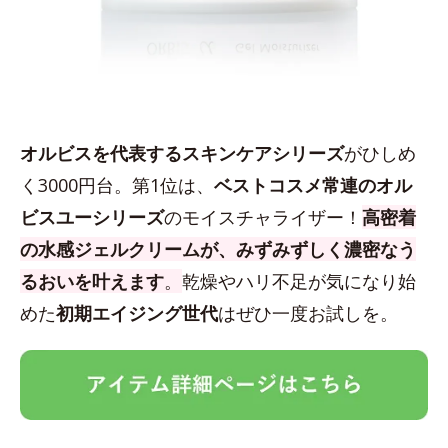
オルビスを代表するスキンケアシリーズ
がひしめ
く3000円台。第1位は、
ベストコスメ常連のオル
ビスユーシリーズ
のモイスチャライザー！
高密着
の水感ジェルクリームが、みずみずしく濃密なう
るおいを叶えます
。
乾燥やハリ不足が気になり始
めた
初期エイジング世代
はぜひ一度お試しを。