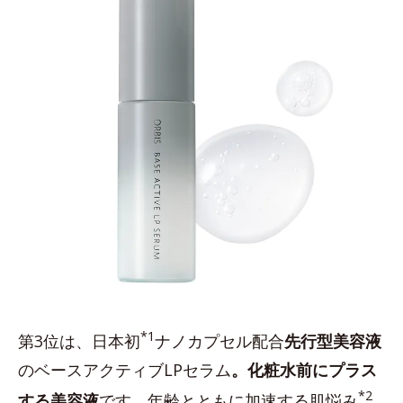
*1
第3位は、日本初
ナノカプセル配合
先行型美容液
のベースアクティブLPセラム
。化粧水前にプラス
*2
する美容液
です。年齢とともに加速する肌悩み