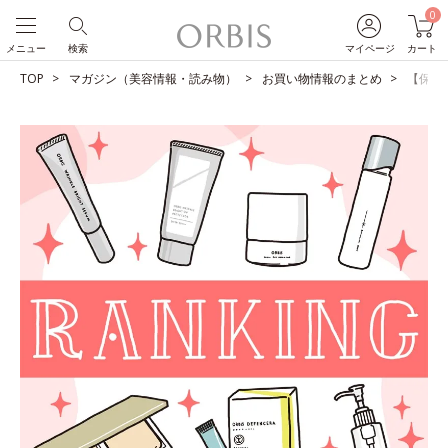
0
メニュー
検索
マイページ
カート
TOP
マガジン（美容情報・読み物）
お買い物情報のまとめ
【保存