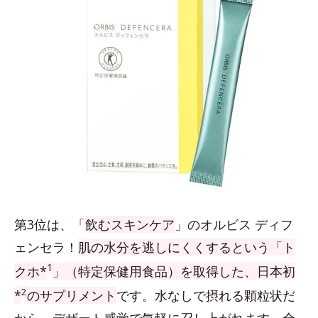
第3位は、「
飲むスキンケア
」のオルビス ディフ
ェンセラ！
肌の水分を逃しにくくするという「ト
1
クホ*
」（特定保健用食品）を取得した、日本初
2
*
のサプリメント
です。水なしで摂れる顆粒状だ
から、デザート感覚で気軽に召し上がれます。全