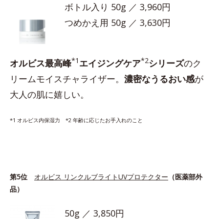
ボトル入り 50g ／ 3,960円
つめかえ用 50g ／ 3,630円
*1
*2
オルビス最高峰
エイジングケア
シリーズ
のク
リームモイスチャライザー。
濃密なうるおい感
が
大人の肌に嬉しい。
*1 オルビス内保湿力 *2 年齢に応じたお手入れのこと
第5位
オルビス リンクルブライトUVプロテクター
（医薬部外
品）
50g ／ 3,850円