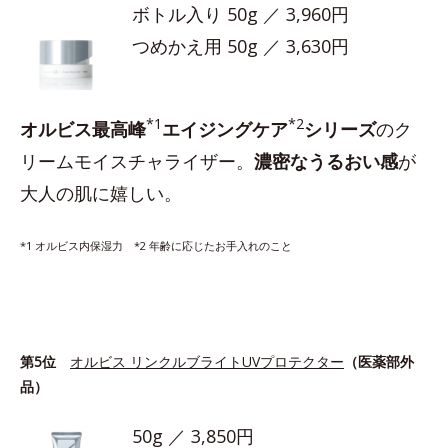
ボトル入り 50g ／ 3,960円
つめかえ用 50g ／ 3,630円
*1
*2
オルビス最高峰
エイジングケア
シリーズ
のク
リームモイスチャライザー。
濃密なうるおい感
が
大人の肌に嬉しい。
*1 オルビス内保湿力 *2 年齢に応じたお手入れのこと
第5位
オルビス リンクルブライトUVプロテクター
（医薬部外
品）
50g ／ 3,850円