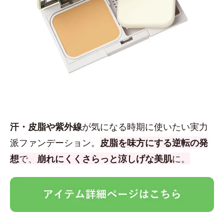
汗・皮脂や紫外線
が気になる時期に使いたい実力
派ファンデーション。
皮脂を味方にする逆転の発
想
で、
崩れにくくさらっと涼しげな美肌
に。