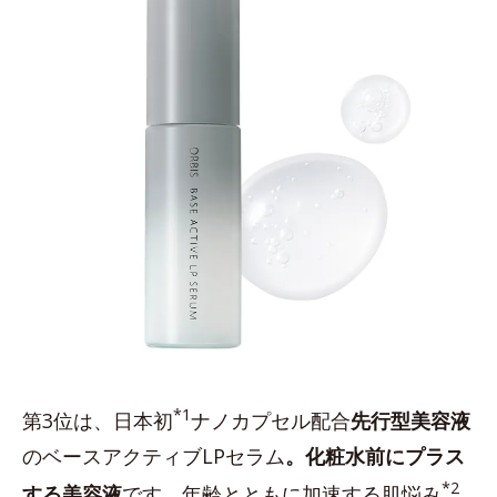
*1
第3位は、日本初
ナノカプセル配合
先行型美容液
のベースアクティブLPセラム
。化粧水前にプラス
*2
する美容液
です。年齢とともに加速する肌悩み