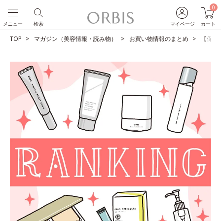
0
メニュー
検索
マイページ
カート
TOP
マガジン（美容情報・読み物）
お買い物情報のまとめ
【保存