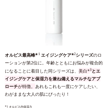
１
2
オルビス最高峰*
エイジングケア*
シリーズ
のロ
ーションが第2位に。年齢とともにお悩みが複合的
3
になることに着目した同シリーズは、
美白*
とエ
イジングケアと保湿力を兼ね備えるマルチなアプ
ローチ
が特徴。
あれもこれも一度にケアしたい、
わがままな大人の肌にぴったり！
*1 オルビス内保湿力