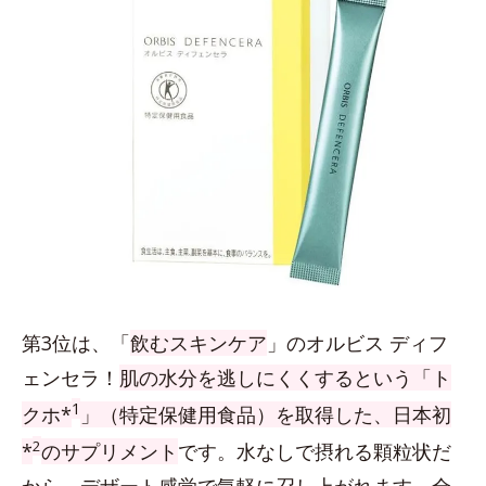
第3位は、「
飲むスキンケア
」のオルビス ディフ
ェンセラ！
肌の水分を逃しにくくするという「ト
1
クホ*
」（特定保健用食品）を取得した、日本初
2
*
のサプリメント
です。水なしで摂れる顆粒状だ
から、デザート感覚で気軽に召し上がれます。全