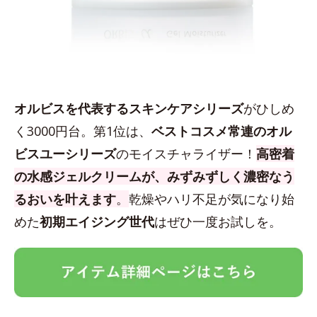
オルビスを代表するスキンケアシリーズ
がひしめ
く3000円台。第1位は、
ベストコスメ常連のオル
ビスユーシリーズ
のモイスチャライザー！
高密着
の水感ジェルクリームが、みずみずしく濃密なう
るおいを叶えます
。
乾燥やハリ不足が気になり始
めた
初期エイジング世代
はぜひ一度お試しを。