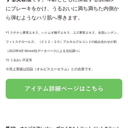
にブレーキをかけ、うるおいに満ち満ちた内側か
ら弾むようなハリ肌へ導きます。
*1 クチナシ果実エキス、ハトムギ種子エキス、ユズ果実エキス、水添レシチン、
フィトステロールズ、 （Ｃ１２－２０）アルキルグルコシドの組み合わせが初
（2023年4月 Mintel社データベースによる当社調べ）
*2 うるおい不足等
※売上実績は旧品（オルビスユーセラム）との合算です。