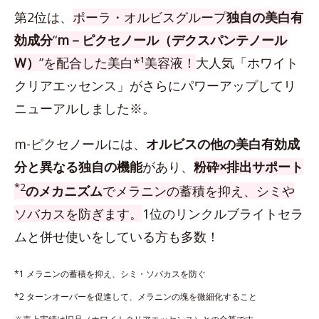
第2位は、
ポーラ・オルビスグループ
独自の美白有
効成分
“
m－ピクセノール（デクスパンテノール
W）
”を配合した美白*¹美容液！
大人気「ホワイト
クリアエッセンス」がさらにパワーアップしてリ
ニューアルしました※。
m-ピクセノールには、
オルビスの他の美白有効成
分と異なる独自の機能
があり、
粉砕×排出サポート
*2
のメカニズム
でメラニンの蓄積を抑え、シミや
ソバカスを防ぎます。
1位のリンクルブライトセラ
ムと併せ使いをしている方も多数！
*1 メラニンの蓄積を抑え、シミ・ソバカスを防ぐ
*2 ターンオーバーを促進して、メラニンの塊を微細化すること