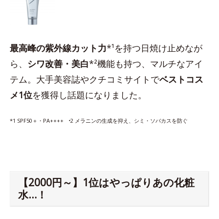
最高峰の紫外線カット力
*¹を持つ日焼け止めなが
ら、
シワ改善・美白
*²機能も持つ、マルチなアイ
テム。大手美容誌やクチコミサイトで
ベストコス
メ1位
を獲得し話題になりました。
*1 SPF50＋・PA++++ ⁺2 メラニンの生成を抑え、シミ・ソバカスを防ぐ
【2000円～】1位はやっぱりあの化粧
水…！