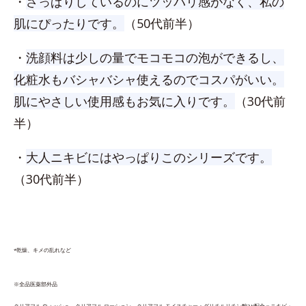
・
さっぱりしているのにツッパリ感がなく、私の
肌にぴったりです。
（50代前半）
・
洗顔料は少しの量でモコモコの泡ができるし、
化粧水もバシャバシャ使えるのでコスパがいい。
肌にやさしい使用感もお気に入りです。
（30代前
半）
・
大人ニキビにはやっぱりこのシリーズです。
（30代前半）
*乾燥、キメの乱れなど
※全品医薬部外品
クリアフル ウォッシュ、​クリアフル ローション、クリアフル モイスチャー：グリチルリチン酸2K配合＝ニキビ・