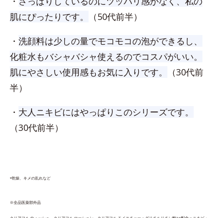
・
さっぱりしているのにツッパリ感がなく、私の
肌にぴったりです。
（50代前半）
・
洗顔料は少しの量でモコモコの泡ができるし、
化粧水もバシャバシャ使えるのでコスパがいい。
肌にやさしい使用感もお気に入りです。
（30代前
半）
・
大人ニキビにはやっぱりこのシリーズです。
（30代前半）
*乾燥、キメの乱れなど
※全品医薬部外品
クリアフル ウォッシュ、​クリアフル ローション、クリアフル モイスチャー：グリチルリチン酸2K配合＝ニキビ・