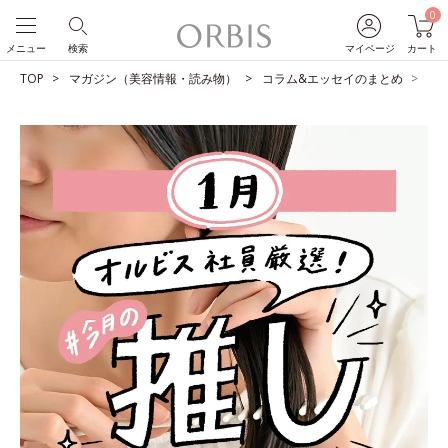
0
メニュー
検索
マイページ
カート
TOP
マガジン（美容情報・読み物）
コラム&エッセイのまとめ
O