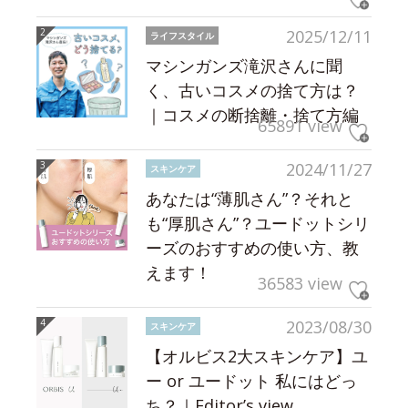
2025/12/11
ライフスタイル
マシンガンズ滝沢さんに聞
く、古いコスメの捨て方は？
｜コスメの断捨離・捨て方編
65891 view
2024/11/27
スキンケア
あなたは“薄肌さん”？それと
も“厚肌さん”？ユードットシリ
ーズのおすすめの使い方、教
えます！
36583 view
2023/08/30
スキンケア
【オルビス2大スキンケア】ユ
ー or ユードット 私にはどっ
ち？｜Editor’s view