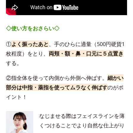
◇使い方をおさらい◇
①
よく振ったあと
、手のひらに適量（500円硬貨1
枚程度）をとり、
両頬・額・鼻・口元に５点置き
する。
②指全体を使って内側から外側へ伸ばす。
細かい
部分は中指・薬指を使ってムラなく伸ばす
のがポ
イント！
なじませる際はフェイスラインを薄
くつけることでより自然な仕上がり