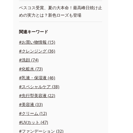
ベスコス受賞、夏の大本命！最高峰日焼け止
めの実力とは？新色ローズも登場
関連キーワード
#お買い物情報 (15)
#クレンジング (36)
#洗顔 (74)
#化粧水 (73)
#乳液・保湿液 (46)
#スペシャルケア (38)
#先行型美容液 (22)
#美容液 (33)
#クリーム (12)
#UVカット (47)
#ファンデーション (32)