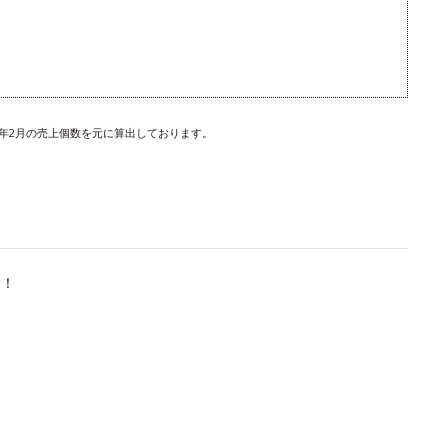
24年2月の売上個数を元に算出しております。
す！