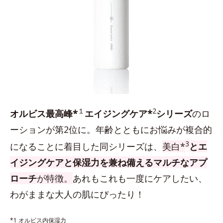
１
2
オルビス最高峰*
エイジングケア*
シリーズ
のロ
ーションが第2位に。年齢とともにお悩みが複合的
3
になることに着目した同シリーズは、
美白*
とエ
イジングケアと保湿力を兼ね備えるマルチなアプ
ローチ
が特徴。
あれもこれも一度にケアしたい、
わがままな大人の肌にぴったり！
*1 オルビス内保湿力