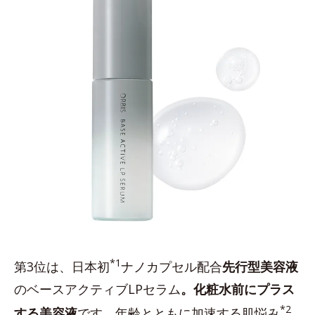
*1
第3位は、日本初
ナノカプセル配合
先行型美容液
のベースアクティブLPセラム
。化粧水前にプラス
*2
する美容液
です。年齢とともに加速する肌悩み