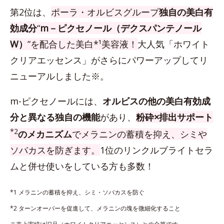
第2位は、
ポーラ・オルビスグループ
独自の美白有
効成分
“
m－ピクセノール（デクスパンテノール
W）
”を配合した美白*¹美容液！
大人気「ホワイト
クリアエッセンス」がさらにパワーアップしてリ
ニューアルしました※。
m-ピクセノールには、
オルビスの他の美白有効成
分と異なる独自の機能
があり、
粉砕×排出サポート
*2
のメカニズム
でメラニンの蓄積を抑え、シミや
ソバカスを防ぎます。
1位のリンクルブライトセラ
ムと併せ使いをしている方も多数！
*1 メラニンの蓄積を抑え、シミ・ソバカスを防ぐ
*2 ターンオーバーを促進して、メラニンの塊を微細化すること