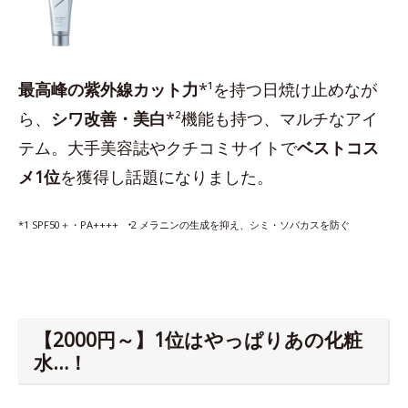
最高峰の紫外線カット力
*¹を持つ日焼け止めなが
ら、
シワ改善・美白
*²機能も持つ、マルチなアイ
テム。大手美容誌やクチコミサイトで
ベストコス
メ1位
を獲得し話題になりました。
*1 SPF50＋・PA++++ ⁺2 メラニンの生成を抑え、シミ・ソバカスを防ぐ
【2000円～】1位はやっぱりあの化粧
水…！