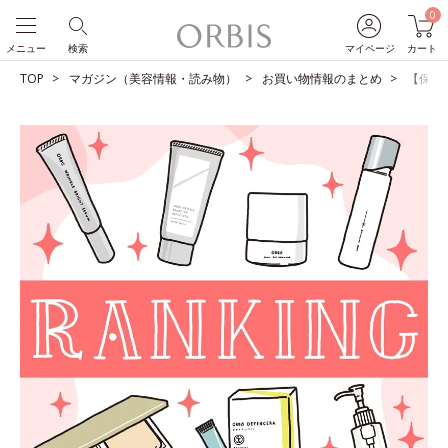
0
メニュー
検索
マイページ
カート
TOP
マガジン（美容情報・読み物）
お買い物情報のまとめ
【保存