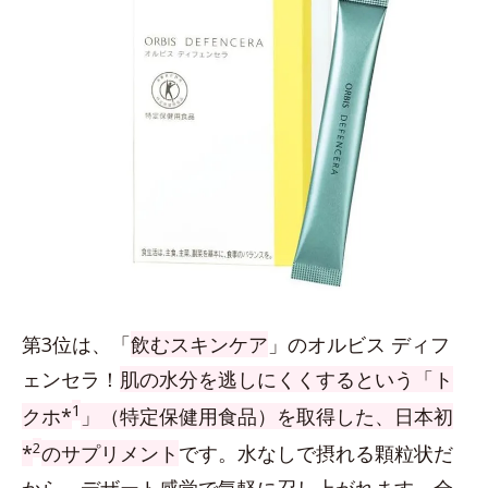
第3位は、「
飲むスキンケア
」のオルビス ディフ
ェンセラ！
肌の水分を逃しにくくするという「ト
1
クホ*
」（特定保健用食品）を取得した、日本初
2
*
のサプリメント
です。水なしで摂れる顆粒状だ
から、デザート感覚で気軽に召し上がれます。全