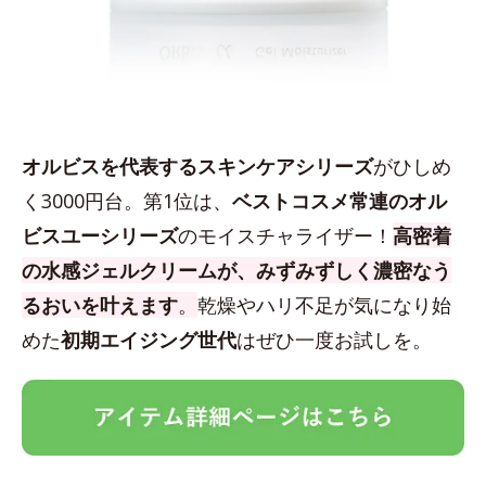
オルビスを代表するスキンケアシリーズ
がひしめ
く3000円台。第1位は、
ベストコスメ常連のオル
ビスユーシリーズ
のモイスチャライザー！
高密着
の水感ジェルクリームが、みずみずしく濃密なう
るおいを叶えます
。
乾燥やハリ不足が気になり始
めた
初期エイジング世代
はぜひ一度お試しを。