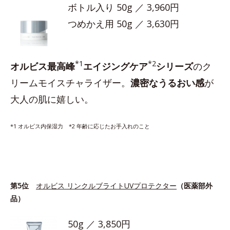
ボトル入り 50g ／ 3,960円
つめかえ用 50g ／ 3,630円
*1
*2
オルビス最高峰
エイジングケア
シリーズ
のク
リームモイスチャライザー。
濃密なうるおい感
が
大人の肌に嬉しい。
*1 オルビス内保湿力 *2 年齢に応じたお手入れのこと
第5位
オルビス リンクルブライトUVプロテクター
（医薬部外
品）
50g ／ 3,850円