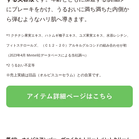
にブレーキをかけ、うるおいに満ち満ちた内側か
ら弾むようなハリ肌へ導きます。
*1 クチナシ果実エキス、ハトムギ種子エキス、ユズ果実エキス、水添レシチン、
フィトステロールズ、 （Ｃ１２－２０）アルキルグルコシドの組み合わせが初
（2023年4月 Mintel社データベースによる当社調べ）
*2 うるおい不足等
※売上実績は旧品（オルビスユーセラム）との合算です。