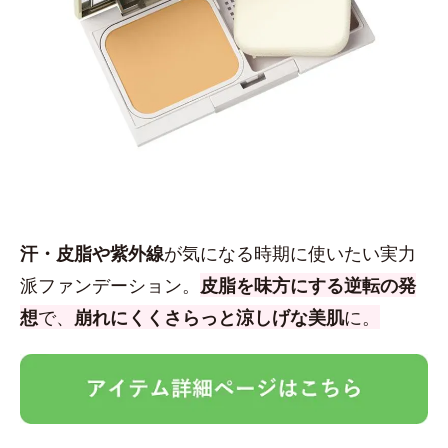
汗・皮脂や紫外線
が気になる時期に使いたい実力
派ファンデーション。
皮脂を味方にする逆転の発
想
で、
崩れにくくさらっと涼しげな美肌
に。