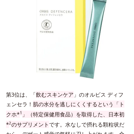
第3位は、「
飲むスキンケア
」のオルビス ディフ
ェンセラ！
肌の水分を逃しにくくするという「ト
1
クホ*
」（特定保健用食品）を取得した、日本初
2
*
のサプリメント
です。水なしで摂れる顆粒状だ
から、デザート感覚で気軽に召し上がれます。全