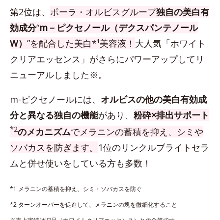
第2位は、
ポーラ・オルビスグループ
独自の美白有
効成分
“
m－ピクセノール（デクスパンテノール
W）
”を配合した美白*¹美容液！
大人気「ホワイト
クリアエッセンス」がさらにパワーアップしてリ
ニューアルしました※。
m-ピクセノールには、
オルビスの他の美白有効成
分と異なる独自の機能
があり、
粉砕×排出サポート
*2
のメカニズム
でメラニンの蓄積を抑え、シミや
ソバカスを防ぎます。
1位のリンクルブライトセラ
ムと併せ使いをしている方も多数！
*1 メラニンの蓄積を抑え、シミ・ソバカスを防ぐ
*2 ターンオーバーを促進して、メラニンの塊を微細化すること