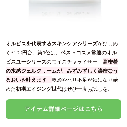
オルビスを代表するスキンケアシリーズ
がひしめ
く3000円台。第1位は、
ベストコスメ常連のオル
ビスユーシリーズ
のモイスチャライザー！
高密着
の水感ジェルクリームが、みずみずしく濃密なう
るおいを叶えます
。
乾燥やハリ不足が気になり始
めた
初期エイジング世代
はぜひ一度お試しを。