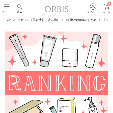
0
メニュー
検索
マイページ
カート
TOP
マガジン（美容情報・読み物）
お買い物情報のまとめ
【保存