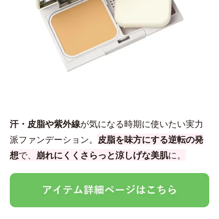
汗・皮脂や紫外線
が気になる時期に使いたい実力
派ファンデーション。
皮脂を味方にする逆転の発
想
で、
崩れにくくさらっと涼しげな美肌
に。