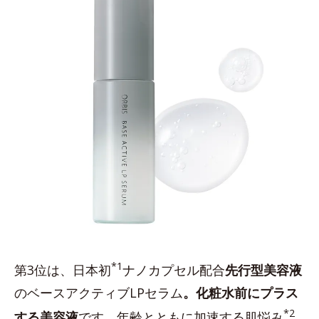
*1
第3位は、日本初
ナノカプセル配合
先行型美容液
のベースアクティブLPセラム
。化粧水前にプラス
*2
する美容液
です。年齢とともに加速する肌悩み