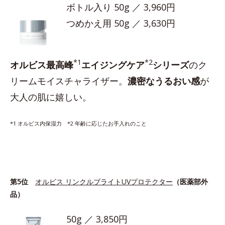
ボトル入り 50g ／ 3,960円
つめかえ用 50g ／ 3,630円
*1
*2
オルビス最高峰
エイジングケア
シリーズ
のク
リームモイスチャライザー。
濃密なうるおい感
が
大人の肌に嬉しい。
*1 オルビス内保湿力 *2 年齢に応じたお手入れのこと
第5位
オルビス リンクルブライトUVプロテクター
（医薬部外
品）
50g ／ 3,850円