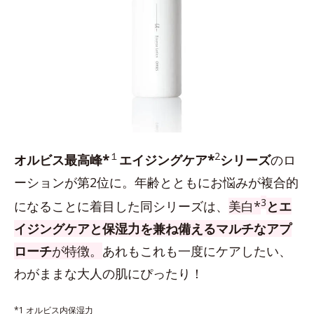
１
2
オルビス最高峰*
エイジングケア*
シリーズ
のロ
ーションが第2位に。年齢とともにお悩みが複合的
3
になることに着目した同シリーズは、
美白*
とエ
イジングケアと保湿力を兼ね備えるマルチなアプ
ローチ
が特徴。
あれもこれも一度にケアしたい、
わがままな大人の肌にぴったり！
*1 オルビス内保湿力