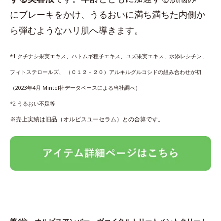
にブレーキをかけ、うるおいに満ち満ちた内側か
ら弾むようなハリ肌へ導きます。
*1 クチナシ果実エキス、ハトムギ種子エキス、ユズ果実エキス、水添レシチン、
フィトステロールズ、 （Ｃ１２－２０）アルキルグルコシドの組み合わせが初
（2023年4月 Mintel社データベースによる当社調べ）
*2 うるおい不足等
※売上実績は旧品（オルビスユーセラム）との合算です。