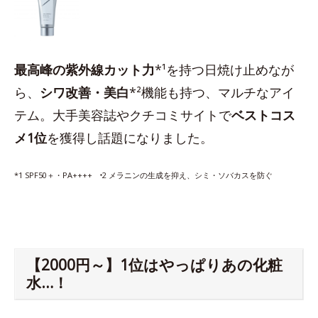
最高峰の紫外線カット力
*¹を持つ日焼け止めなが
ら、
シワ改善・美白
*²機能も持つ、マルチなアイ
テム。大手美容誌やクチコミサイトで
ベストコス
メ1位
を獲得し話題になりました。
*1 SPF50＋・PA++++ ⁺2 メラニンの生成を抑え、シミ・ソバカスを防ぐ
【2000円～】1位はやっぱりあの化粧
水…！